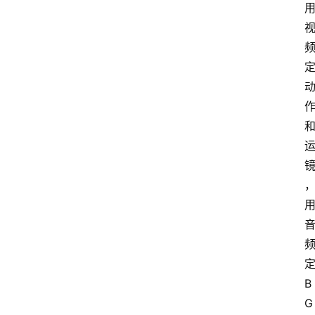
定
B
G