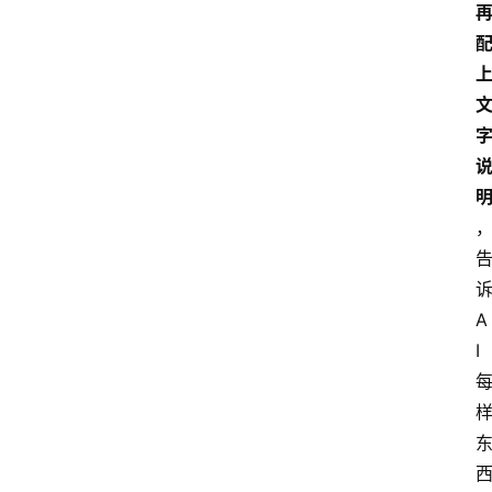
诉
A
I 