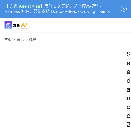
【
方舟 Agent Plan
】限时 9.9 元起，超全模态模型 ×
Harness 升级，最新支持 Doubao-Seed-Evolving、Kimi-
K3（部分）、GLM-5.2
首页
资讯
教程
S
e
e
d
a
n
c
e
2