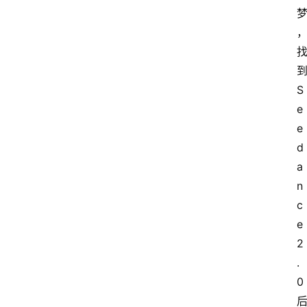
到
S
e
e
d
a
n
c
e 
2
.
0 