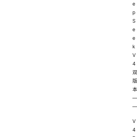
e
p
S
e
e
k 
V
4
V
4 