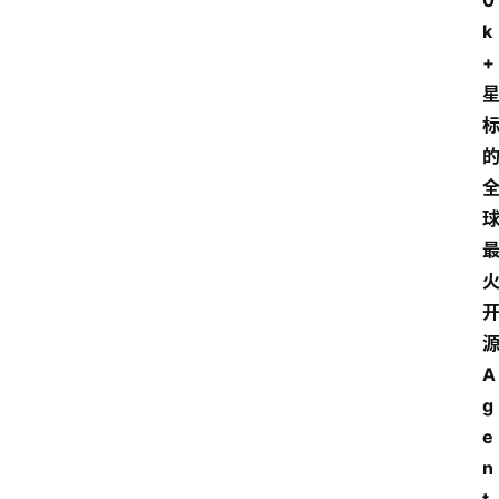
0
k
+
A
g
e
n