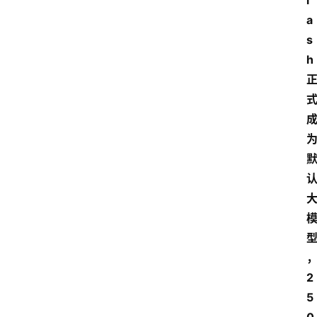
l
a
s
h
2
5