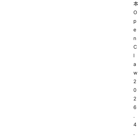
O
p
e
n
C
l
a
w 
2
0
2
6
.
4
.