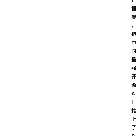
t
A
I