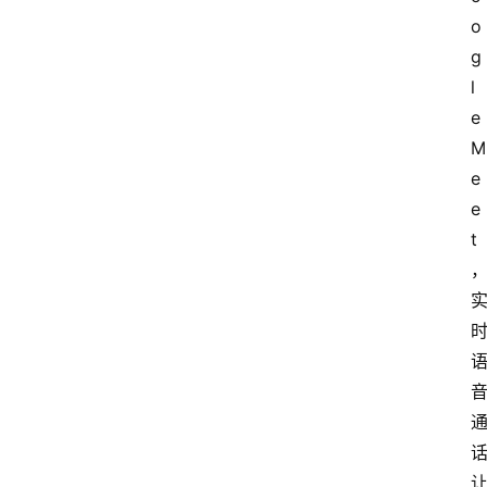
o
g
l
e 
M
e
e
t