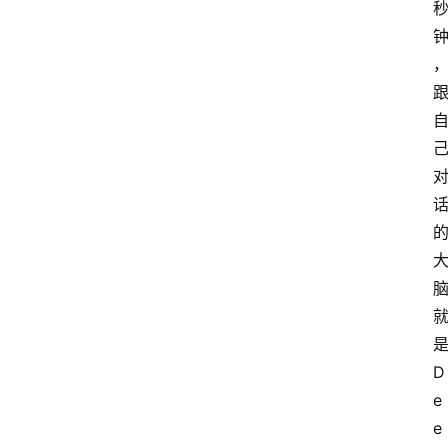
快
讯
专
题
登录
注册
提
示
词
A
i
D
工
e
具
e
箱