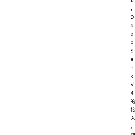
D
e
e
p
S
e
e
k 
V
4