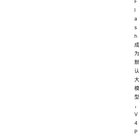
F
l
a
s
h
V
4 
P