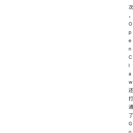
O
p
e
n
C
l
a
w
G
o