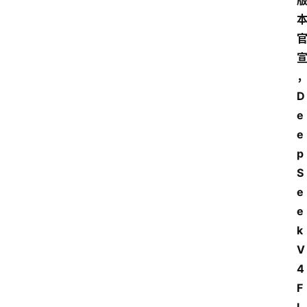
D
e
e
p
S
e
e
k 
V
4 
F