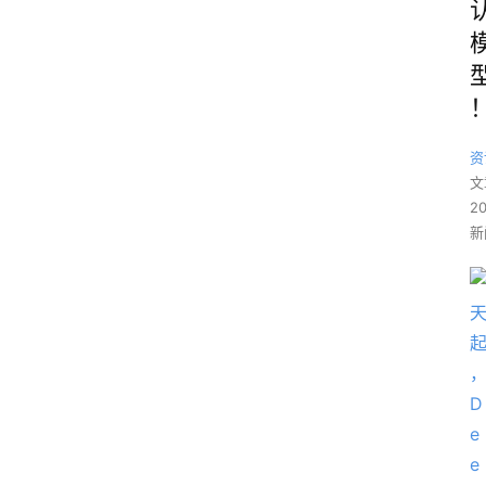
资
文
2
新