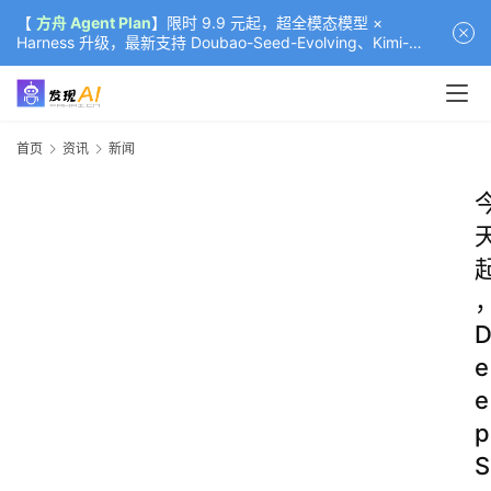
【
方舟 Agent Plan
】限时 9.9 元起，超全模态模型 ×
Harness 升级，最新支持 Doubao-Seed-Evolving、Kimi-
K3（部分）、GLM-5.2
首页
资讯
新闻
e
e
p
S