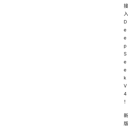
D
e
e
p
S
e
e
k 
V
4