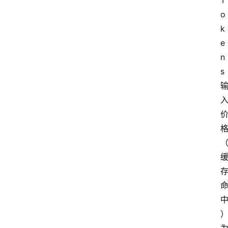
T
o
k
e
n
s