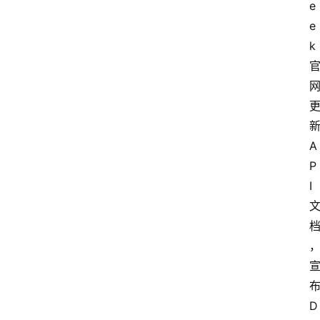
e
e
k
A
P
I
D