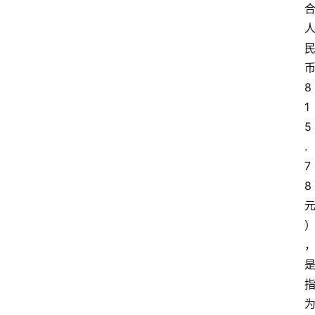
专
题
8
提
1
示
5
词
.
7
A
8
i
工
具
箱
联