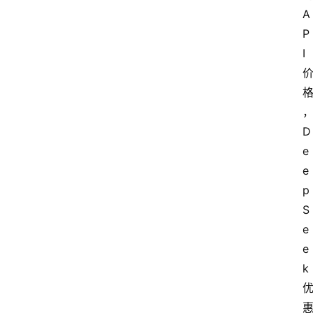
A
P
I
D
e
e
p
S
e
e
k