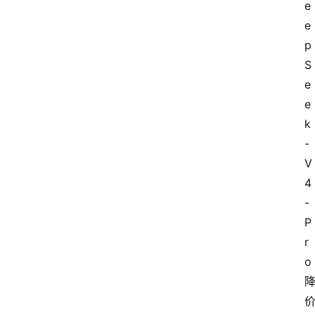
e
e
p
S
e
e
k
-
V
4
-
P
r
o