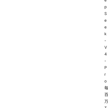
e
p
S
e
e
k
-
V
4
-
P
r
o