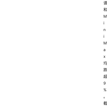
M
i
n
i
M
a
x
9
%