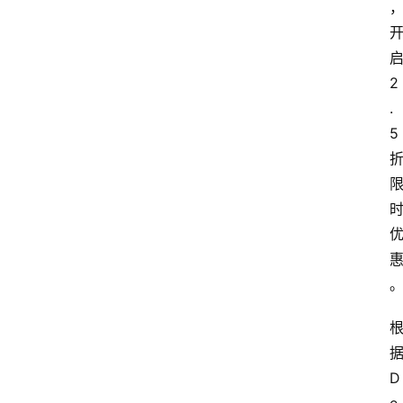
2
.
5
D