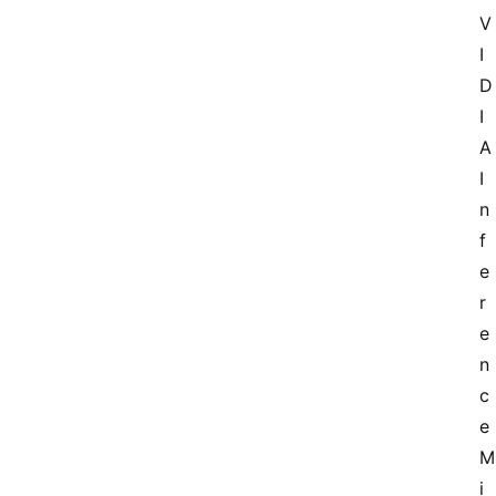
V
I
D
I
A 
I
n
f
e
r
e
n
c
e 
M
i