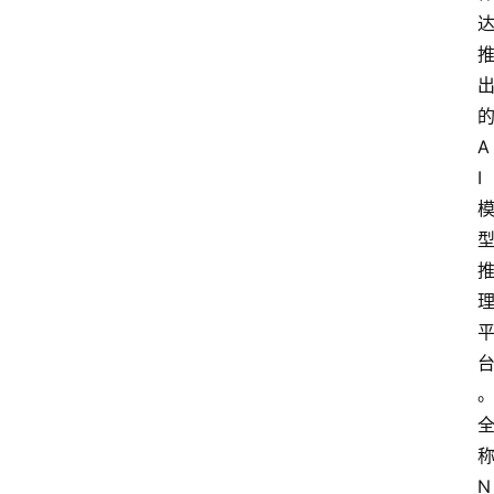
的
A
I 
称
N