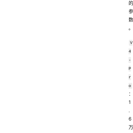
V
4
-
P
r
o
1
.
6 