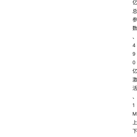
4
9
0 
1
M 