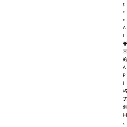
p
e
n
A
I 
的
A
P
I 