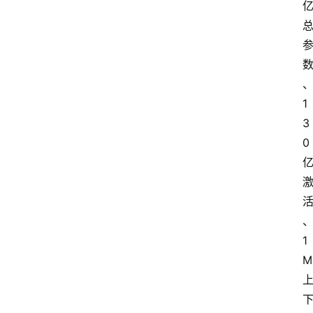
1
3
0 
1
M 