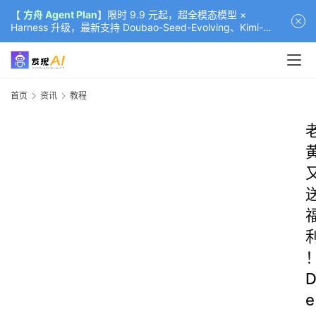
【
方舟 Agent Plan
】限时 9.9 元起，超全模态模型 ×
Harness 升级，最新支持 Doubao-Seed-Evolving、Kimi-
K3（部分）、GLM-5.2
首页
资讯
教程
e