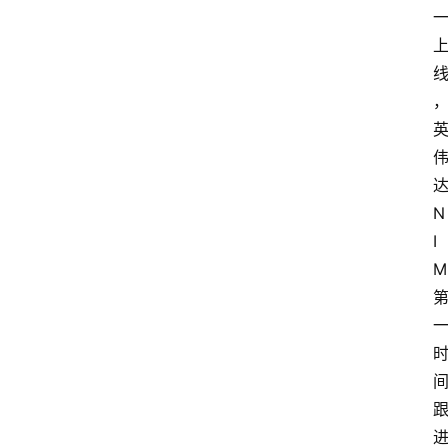
达
N
I
M 