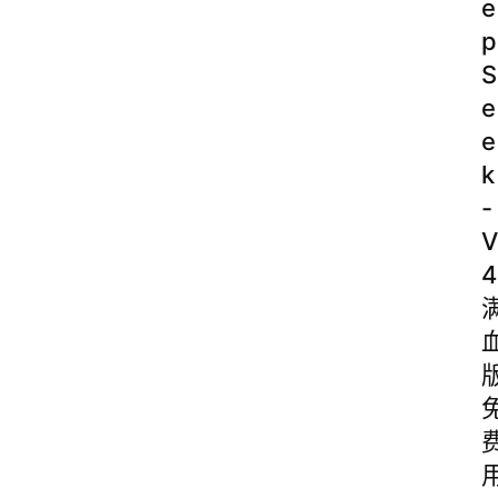
e
p
S
e
e
k
-
V
4