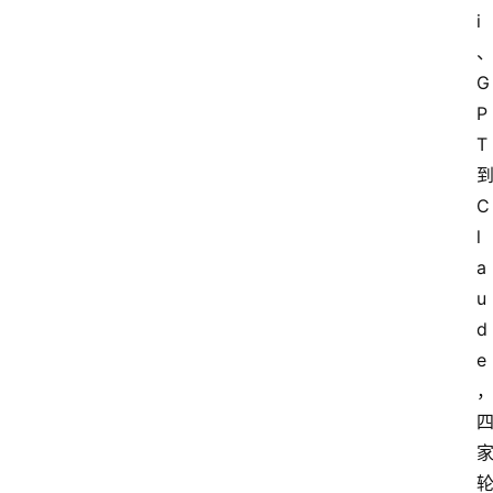
i
G
P
T
C
l
a
u
d
e