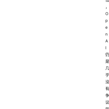
O
p
e
n
A
I 