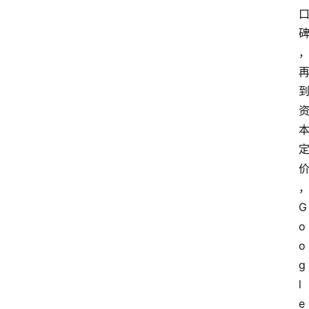
G
o
o
g
l
e