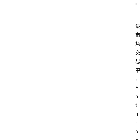
A
n
t
h
r
o