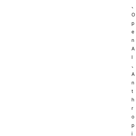
O
p
e
n
A
I
A
n
t
h
r
o
p
i