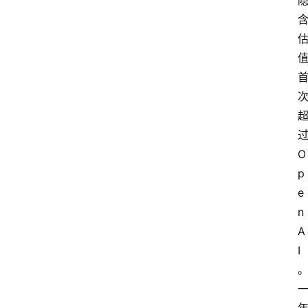
过
O
p
e
n
A
I