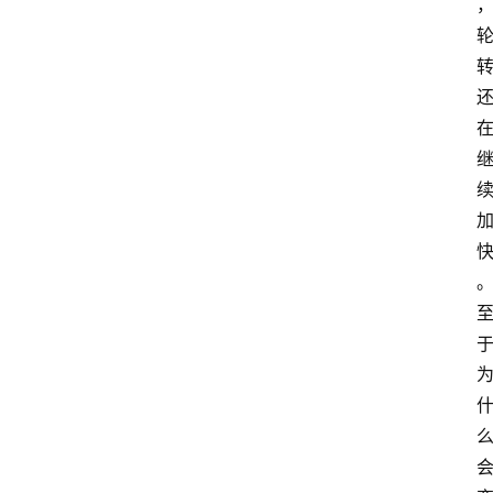
提
示
词
A
i
工
具
箱
联
系
我
们