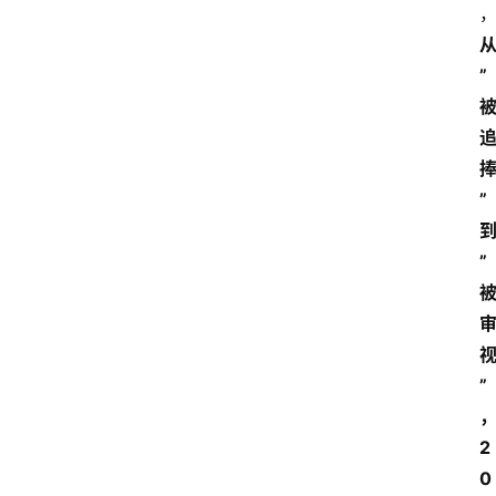
”
”
”
”
2
0