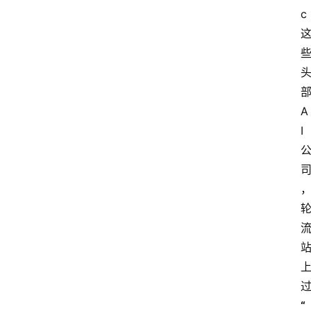
c
A
I
“