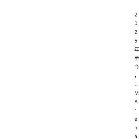
2
0
2
5 
L
M
A
r
e
n
a 