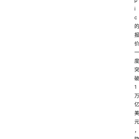
p
i
c 
破
1 