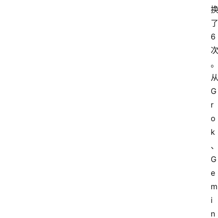
了
6 
从
G
r
o
k
G
e
m
i
n