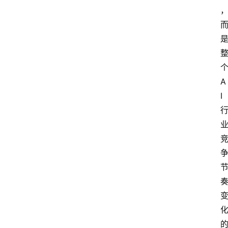
个
A
I 