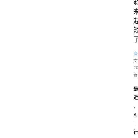
资
文
2
新
A
I 