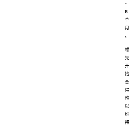
-
页
6
资
讯
A
i
快
讯
专
题
登录
注册