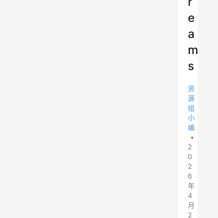
r
e
a
m
s
资
源
组
小
编
•
2
0
2
6
年
4
月
2