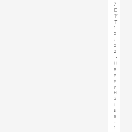
7
日
下
午
1
0
:
0
2
•
H
a
p
p
y
H
o
r
s
e
-
1