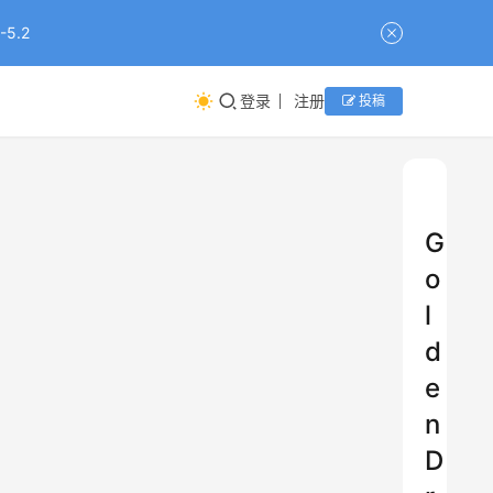
5.2
登录
注册
投稿
G
o
l
d
e
n
D