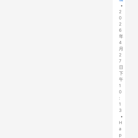
•
2
0
2
6
年
4
月
2
7
日
下
午
1
0
:
1
3
•
H
a
p