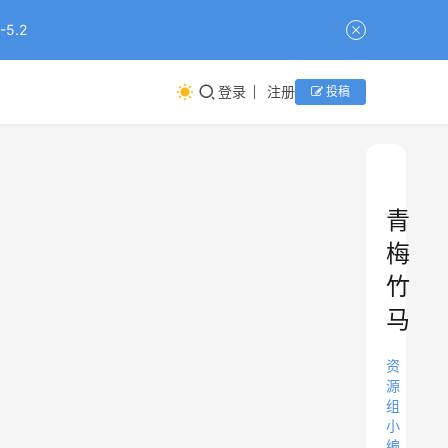
5.2
登录
注册
投稿
青
梅
竹
马
资
源
组
小
编