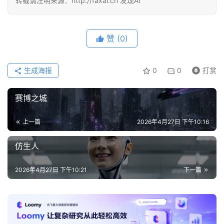
转载请注明来源：http://faxai.cn 发现AI
首
赞
(0)
页
生成海报
0
0
打赏
资
讯
赛博之城
上一篇
2026年4月27日 下午10:16
A
仿生人
i
快
2026年4月27日 下午10:21
下一篇
讯
专
题