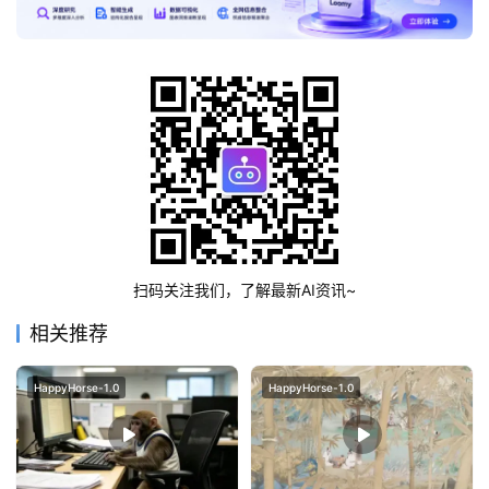
登录
注册
提
示
词
A
i
工
扫码关注我们，了解最新AI资讯~
具
箱
相关推荐
HappyHorse-1.0
HappyHorse-1.0
联
系
我