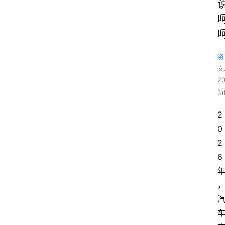
资
文
2
新
2
0
2
6