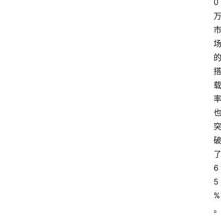
0
6
5
%