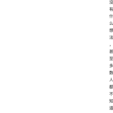
i
快
讯
专
题
登录
注册
提
示
词
A
i
工
具