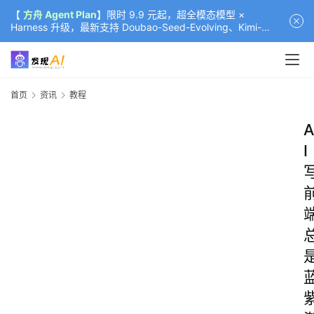
【
方舟 Agent Plan
】限时 9.9 元起，超全模态模型 ×
Harness 升级，最新支持 Doubao-Seed-Evolving、Kimi-
K3（部分）、GLM-5.2
首页
资讯
教程
A
I