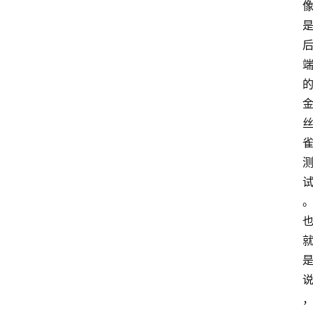
专
题
登录
注册
提
示
词
A
i
工
具
箱
联
系