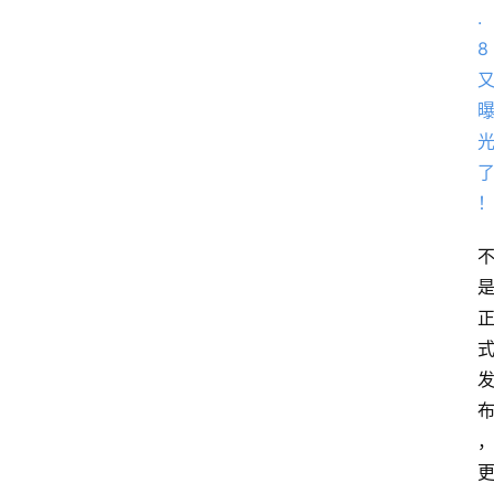
首
页
资
讯
A
i
快
讯