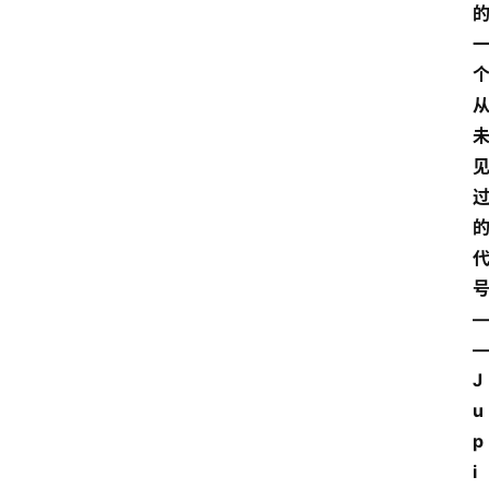
J
u
p
i