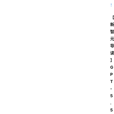
G
P
T
-
5
.
5