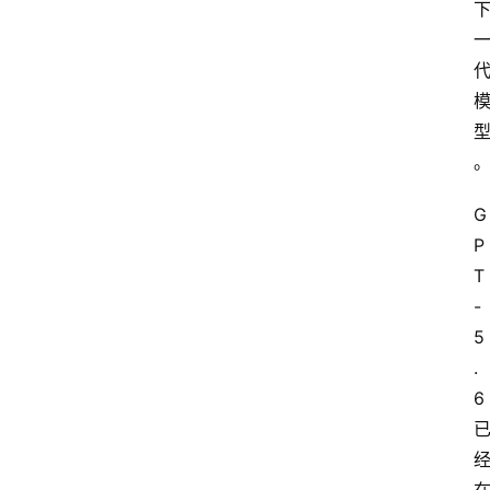
G
P
T
-
5
.
6