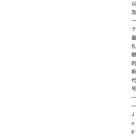
J
u
p