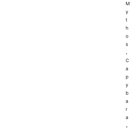
M
y
t
h
o
s
C
a
p
y
b
a
r
a