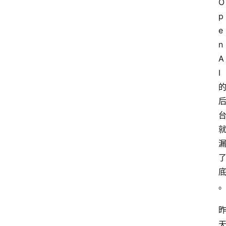
O
p
e
n
A
I