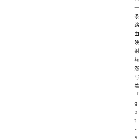
g
p
t
-
5