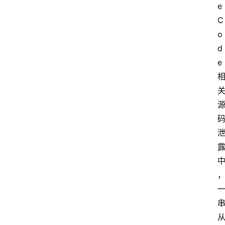
e 
C
o
d
e