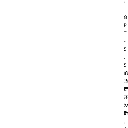
G
P
T
-
5
.
5