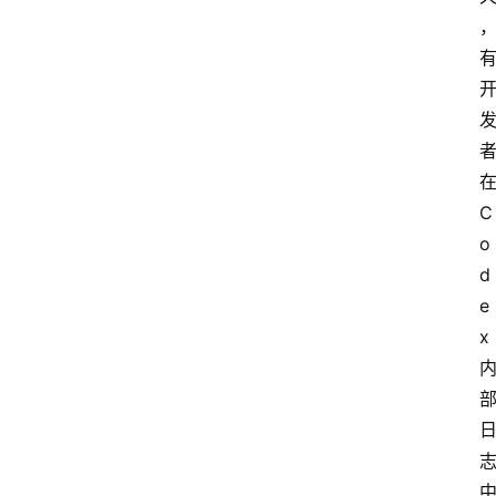
C
o
d
e
x