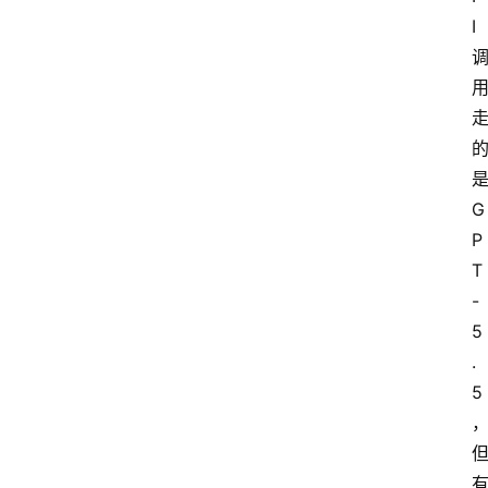
I
G
P
T
-
5
.
5