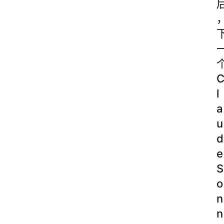
l
a
u
d
e
S
o
n
n