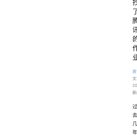
资
文
2
新