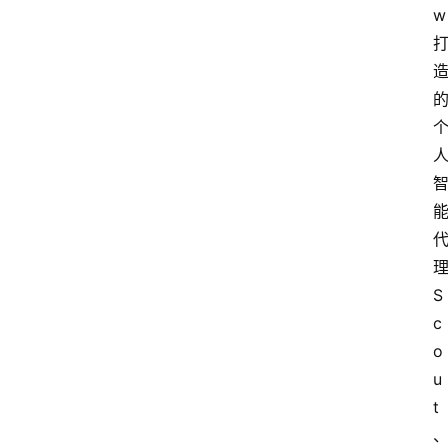
w
S
c
o
u
t