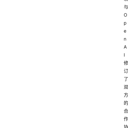
O
p
e
n
A
I