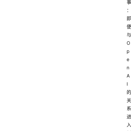
O
p
e
n
A
I