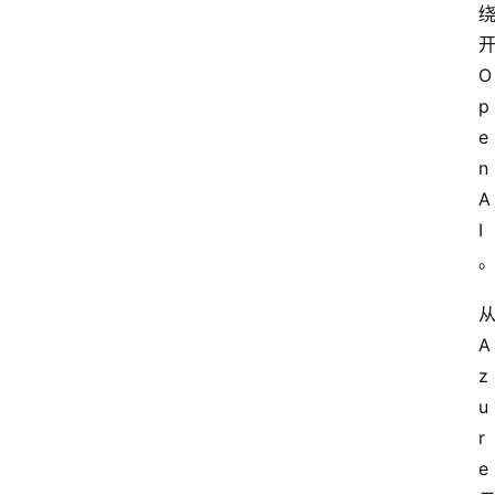
O
p
e
n
A
I
A
z
u
r
e