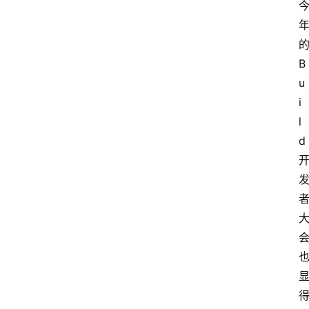
首
页
B
资
u
讯
i
l
d
A
i
快
讯
专
题