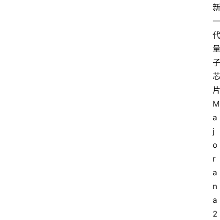
M
a
j
o
r
a
n
a 
2