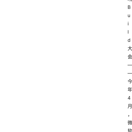
B
u
i
l
d
4