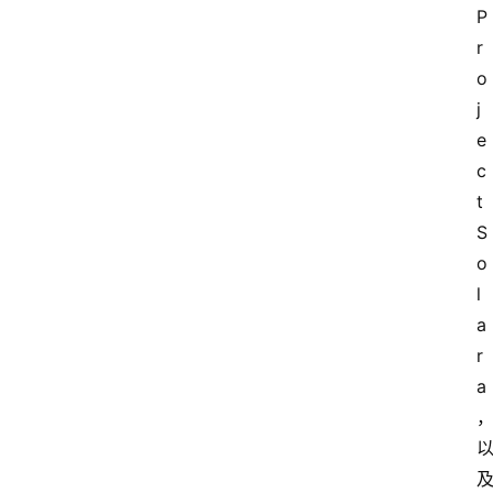
P
r
o
j
e
c
t 
S
o
l
a
r
a