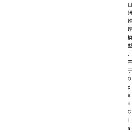
O
p
e
n
C
l
a