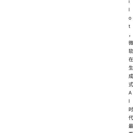
i
l
o
t
A
I