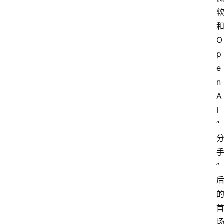
O
p
e
n
A
I
“
”