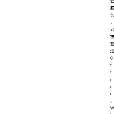
O
f
f
i
c
e
W