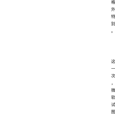
登录
注册
提
示
词
A
i
工
具
箱
联
系
我
们