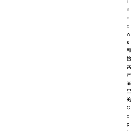
i
n
d
o
w
s
C
o
p