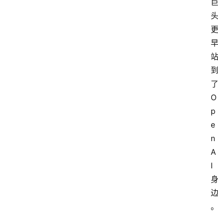
O
p
e
n
A
I