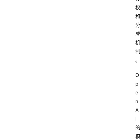
O
p
e
n
A
I