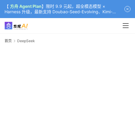
【
方舟 Agent Plan
】限时 9.9 元起，超全模态模型 ×
Harness 升级，最新支持 Doubao-Seed-Evolving、Kimi-
K3（部分）、GLM-5.2
首页
DeepSeek
D