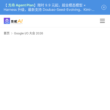
【
方舟 Agent Plan
】限时 9.9 元起，超全模态模型 ×
Harness 升级，最新支持 Doubao-Seed-Evolving、Kimi-
K3（部分）、GLM-5.2
首页
Google I/O 大会 2026
G
I
2