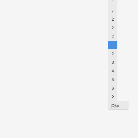
来越
1
线图
一门
柱，
易。
/
1.人类
赚钱
然后
Open
2
构建
不知
的生
、
2
AGI。
道从
意
Anth
…
2
哪天
pic、
1
起，
Goog
2
AI 短
和微
3
剧成
都在
4
了地
夺企
铁里
5
客户
人
6
Sales
手…
rce、
Servi
Now
Work
ay等
SaaS