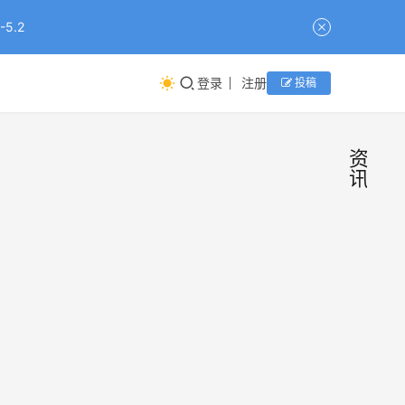
5.2
登录
注册
投稿
资
讯
字节
新
闻
See
为什
2026
么不
年8月
5日，
蒸馏
《Th
别的
资讯
2分钟
Infor
模
组小
前