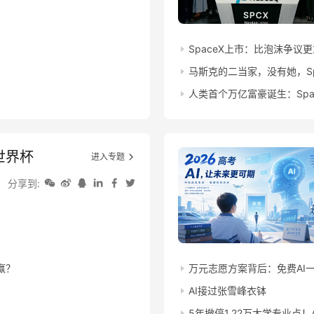
SpaceX上市：比泡沫争
马斯克的二当家，没有她，Sp
人类首个万亿富豪诞生：Spa
和世界杯
进入专题
分享到:
赢？
万元志愿方案背后：免费AI
？
AI接过张雪峰衣钵
5年撤停1.22万大学专业点