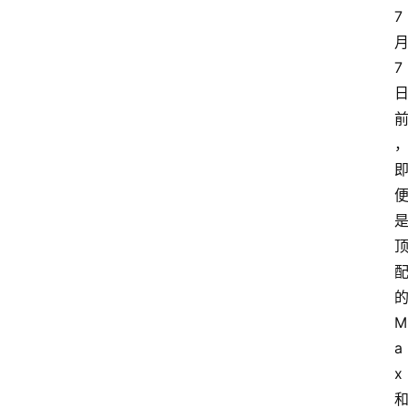
7
7
M
a
x