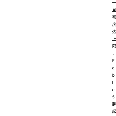
F
a
b
l
e 
5