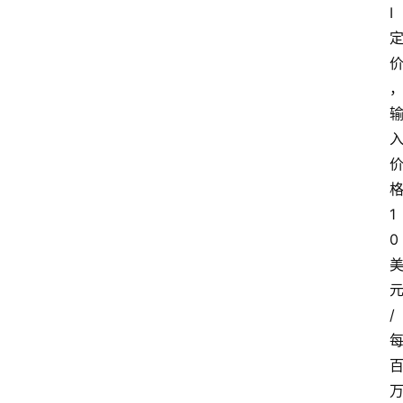
I
1
0
/