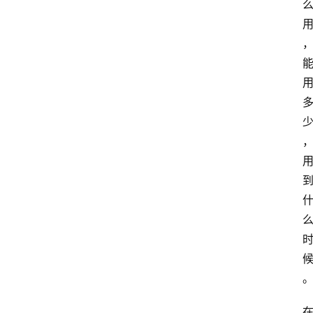
词
A
i
工
具
箱
联
系
我
们