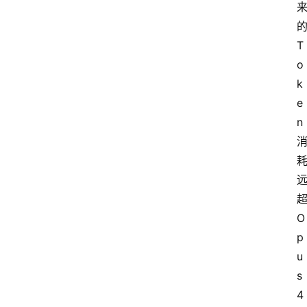
T
o
k
e
n
O
p
u
s 
4