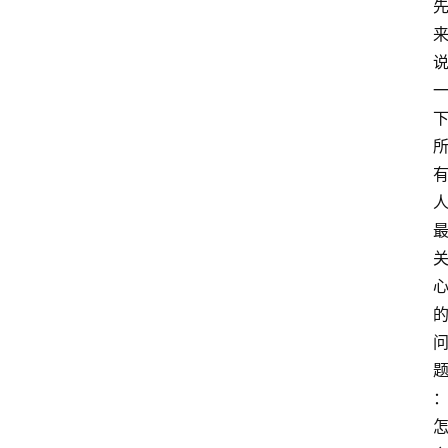
资
讯
A
i
快
讯
专
题
登录
注册
提
示