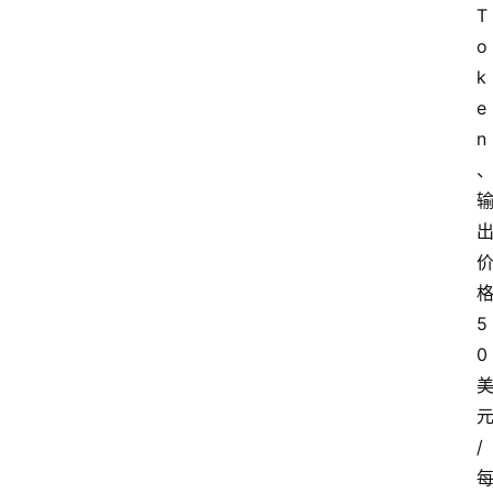
T
o
k
e
n
5
0
/