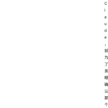
C
l
a
u
d
e