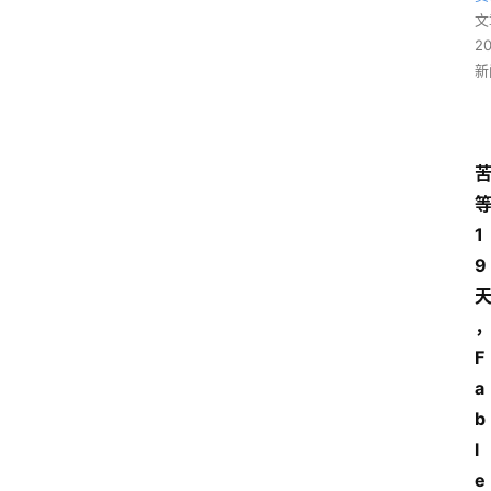
文
2
新
1
9
F
a
b
l
e 