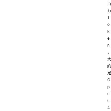
T
o
k
e
n
O
p
u
s 
4