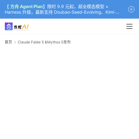
【
方舟 Agent Plan
】限时 9.9 元起，超全模态模型 ×
Harness 升级，最新支持 Doubao-Seed-Evolving、Kimi-
K3（部分）、GLM-5.2
首页
Claude Fable 5 &Mythos 5发布
C
F
&