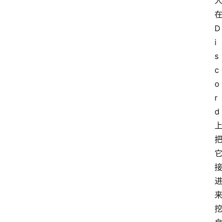
D
i
s
c
o
r
d