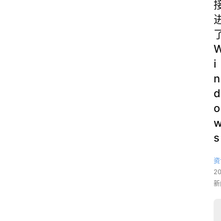
i
n
d
o
s
资
2
新