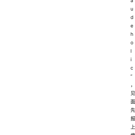
a
u
d
e
h
o
l
i
c
”
首