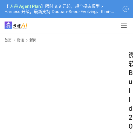
【
方舟 Agent Plan
】限时 9.9 元起，超全模态模型 ×
Harness 升级，最新支持 Doubao-Seed-Evolving、Kimi-
K3（部分）、GLM-5.2
首页
资讯
新闻
B
u
i
l
d
2
0