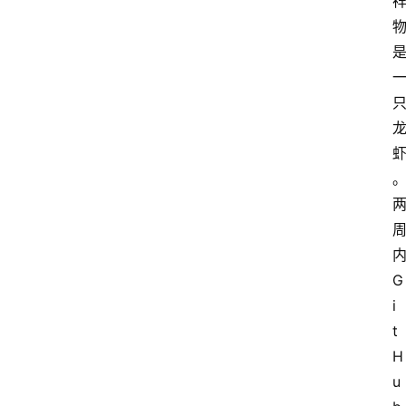
G
i
t
H
u