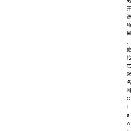
C
l
a
w