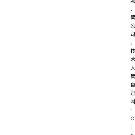
”
C
l