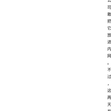
提
示
词
A
i
工
具
箱
联
系
我
们