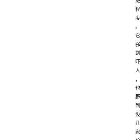
页
资
讯
A
i
快
讯
专
题
登录
注册