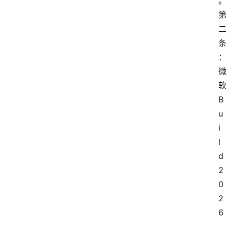
B
u
i
l
d
2
0
2
6