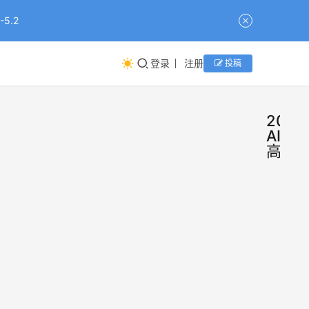
5.2
登录
注册
投稿
2026
AI和
高考
万元
新
闻
志愿
方案
过去
背
靠信
息差
后：
和焦
免费
资讯
2026