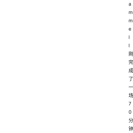
a
m
m
e
l
l 
场
7
0 