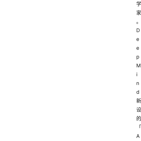
D
e
e
p
M
i
n
d 
A