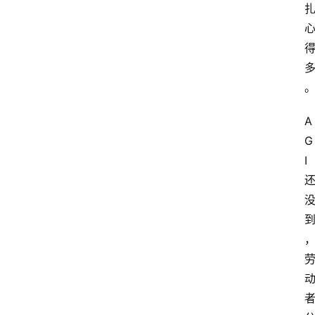
A
G
I 