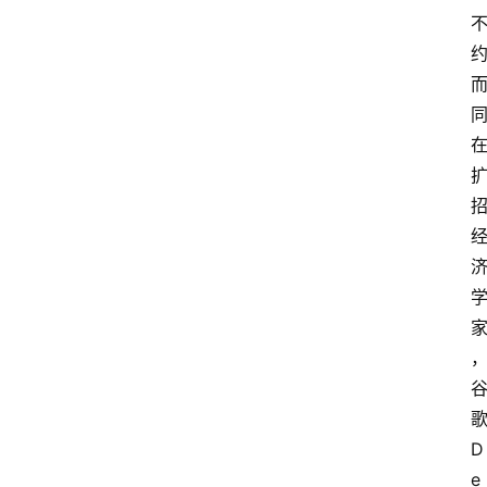
登录
注册
提
示
词
A
i
工
具
箱
联
系
我
歌
们
D
e