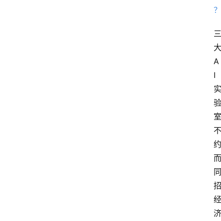
大
A
I 