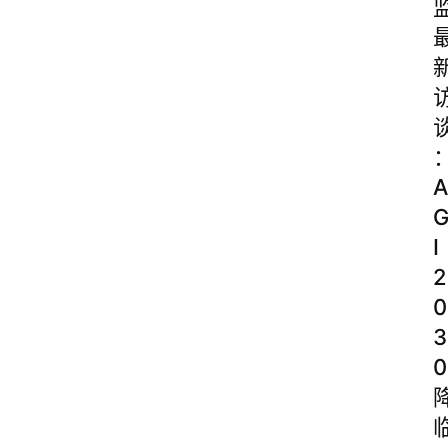
A
I
2
0
3
0