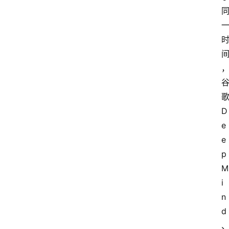
歌
D
e
e
p
M
i
n
d