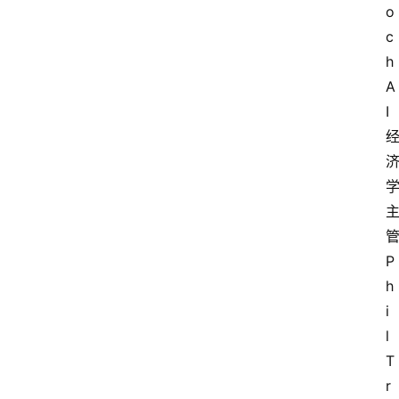
o
c
h 
A
I 
管
P
h
i
l 
T
r