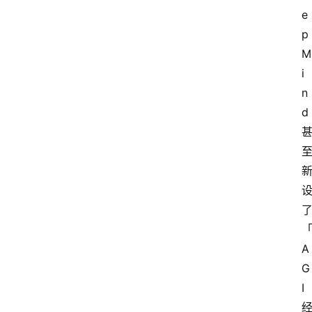
e
p
M
i
n
d 
A
G
I 