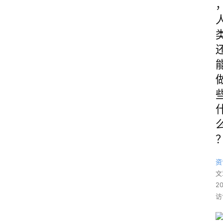
资
文
2
访