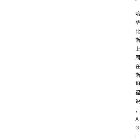
A
G
I 