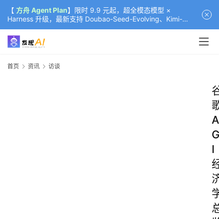
【
方舟 Agent Plan
】限时 9.9 元起，超全模态模型 ×
Harness 升级，最新支持 Doubao-Seed-Evolving、Kimi-
K3（部分）、GLM-5.2
首页
资讯
访谈
A
I