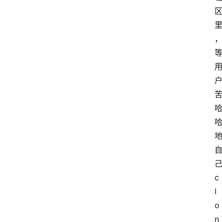
词
A
i
工
具
箱
联
系
我
们
c
l
o
n