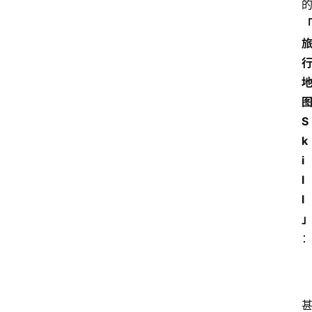
S
k
i
l
l