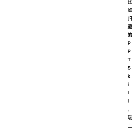
P
P
T 
S
k
i
l
l