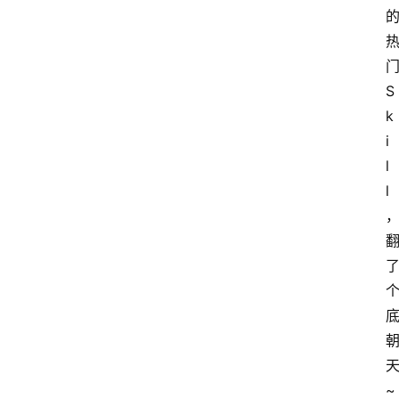
S
k
i
l
l
~