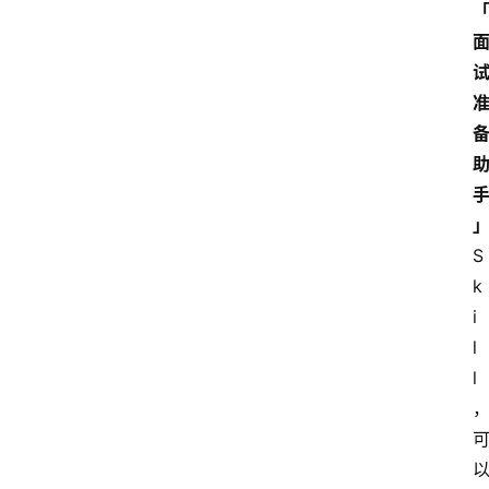
S
k
i
l
l