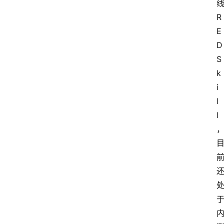
R
E
D 
S
k
i
l
l