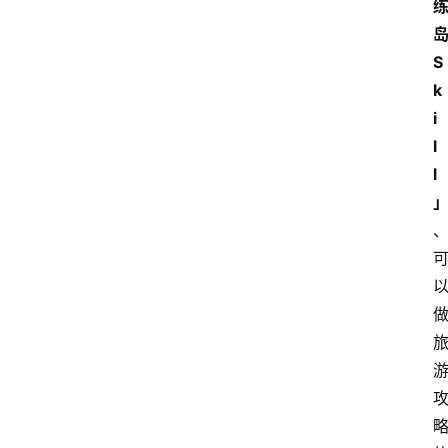
S
k
i
l
l