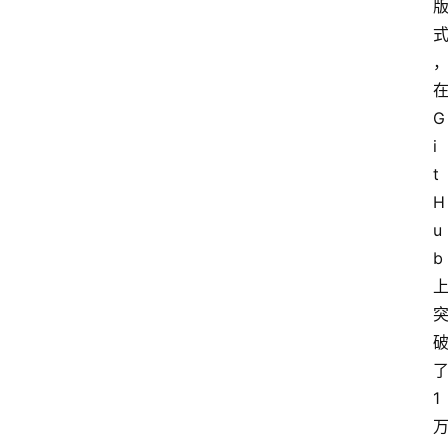
G
i
t
H
u
b
1