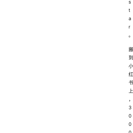
s
t
a
r
3
0
0
0