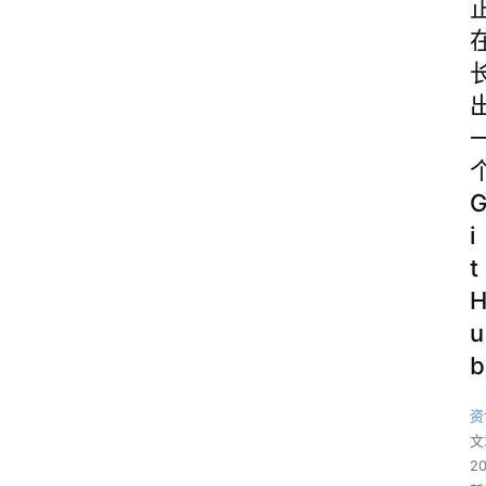
i
t
u
b
资
文
2