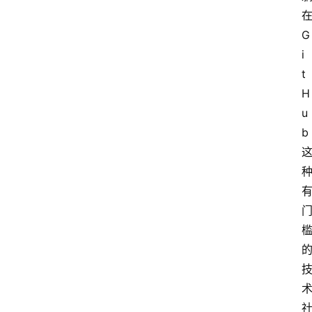
G
资
i
讯
t
H
u
A
b
i
快
讯
专
题
登录
注册
提
示