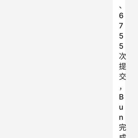
、
6
7
5
5
次
提
交
，
B
u
n
完
成