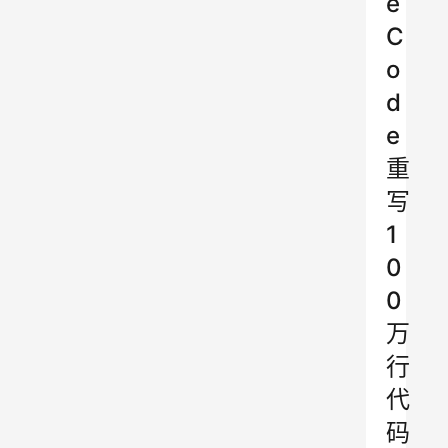
e
C
o
d
e
重
写
1
0
0
万
行
代
码