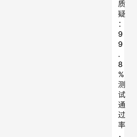
质
疑
：
9
9
.
8
%
测
试
通
过
率
，