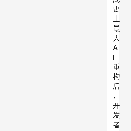
史
上
最
大
A
I
重
构
后
，
开
发
者