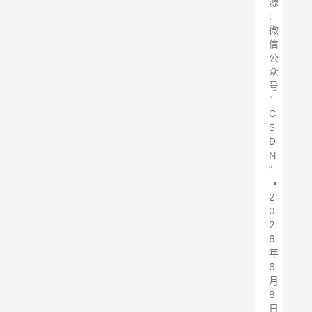
源
:
微
信
公
众
号
“
C
S
D
N
”
•
2
0
2
6
年
6
月
8
日