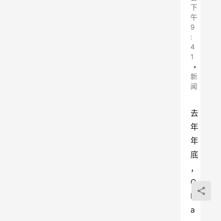
下
午
9
:
4
1
•
新
闻
去
年
年
底
，
C
l
a