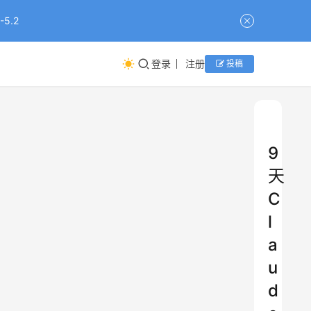
5.2
登录
注册
投稿
9
天
C
l
a
u
d