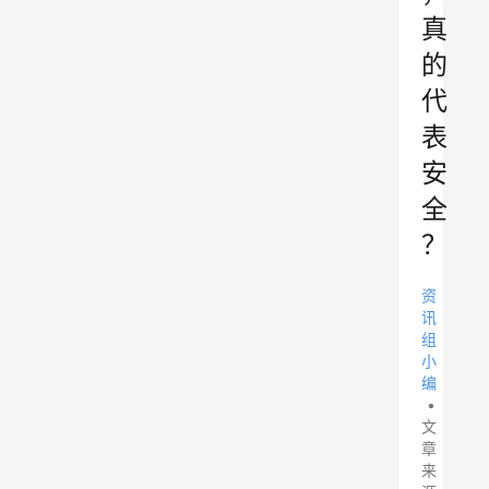
真
的
代
表
安
全
？
资
讯
组
小
编
•
文
章
来