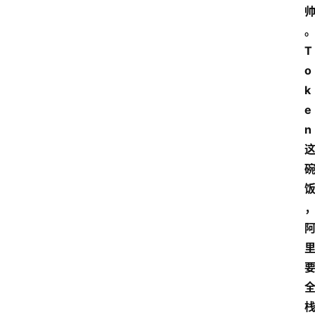
T
o
k
e
n