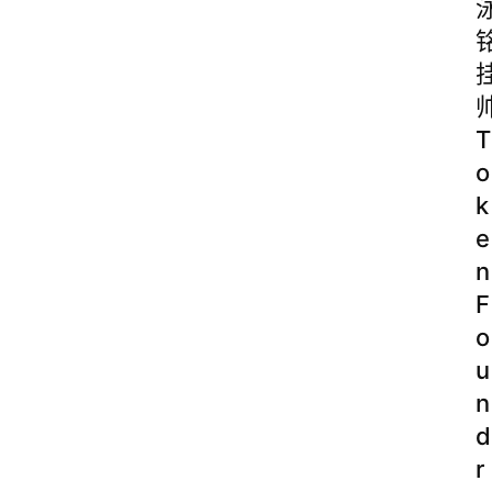
T
o
k
e
n
F
o
u
n
d
r