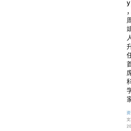
y
资
文
2