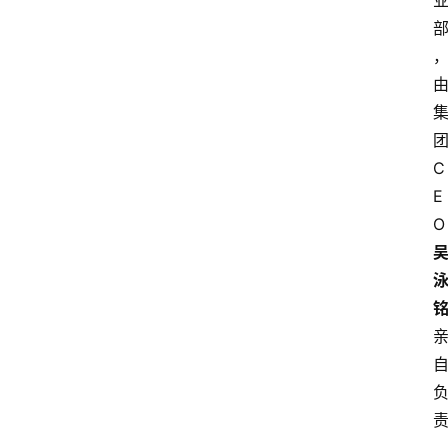
C
E
O