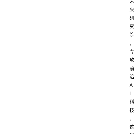
首
页
资
讯
A
I
A
i
快
讯