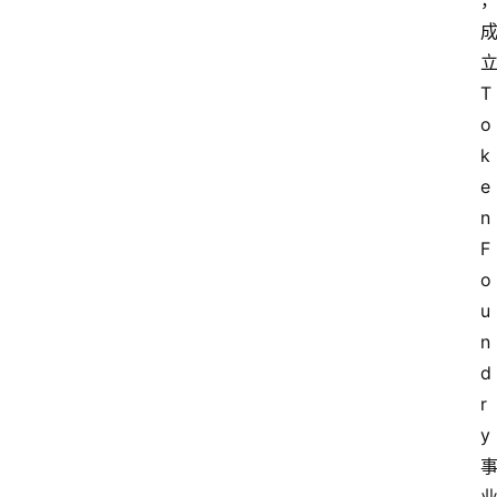
T
o
k
e
n 
F
o
u
n
d
r
y