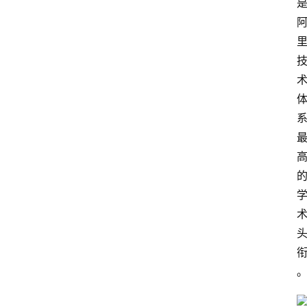
专
题
登录
注册
提
示
词
A
i
工
具
箱
联
系