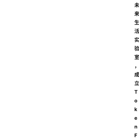
T
o
k
e
n 
F