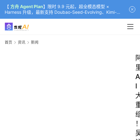
【
方舟 Agent Plan
】限时 9.9 元起，超全模态模型 ×
Harness 升级，最新支持 Doubao-Seed-Evolving、Kimi-
K3（部分）、GLM-5.2
首页
资讯
新闻
A
I