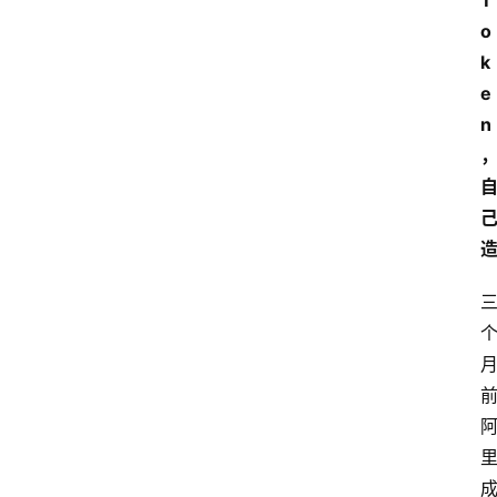
T
o
k
e
n