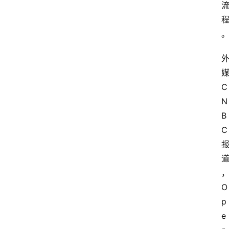
C
N
B
C
O
p
e