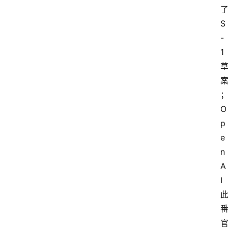
S
-
1
O
p
e
n
A
I