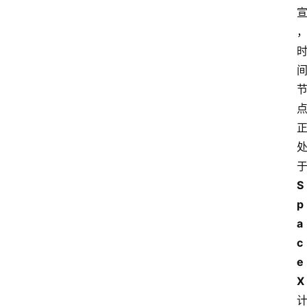
S
p
a
c
e
X