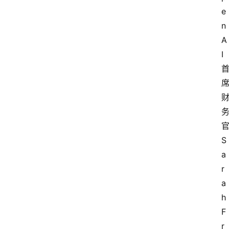
e
n
A
I
S
a
r
a
h 
F
r