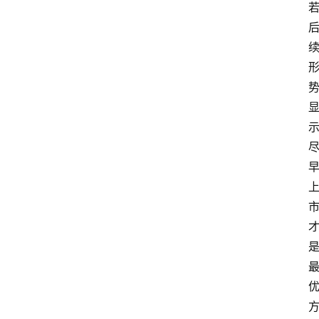
首
页
资
讯
A
i
快
讯
专
题