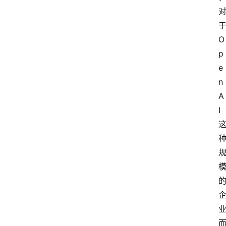
O
p
e
n
A
I