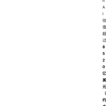
n
A
I
8
5
2
0