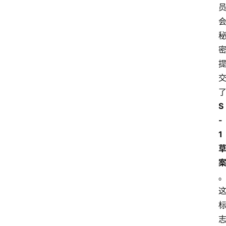
S
-
1