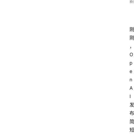
新
O
p
e
n
A
I