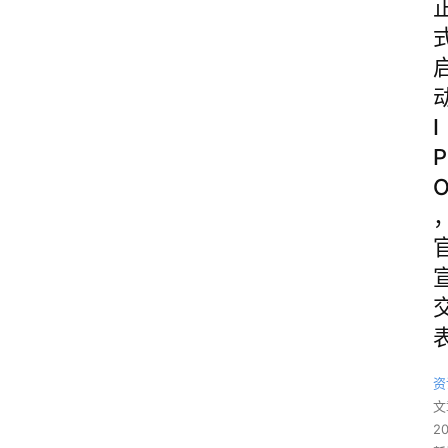
I
P
资
文
2