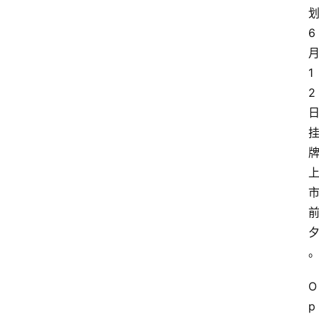
6
1
2
O
p