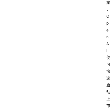
登录
注册
提
示
O
词
p
e
A
n
i
A
工
I
具
箱
联
系
我
们