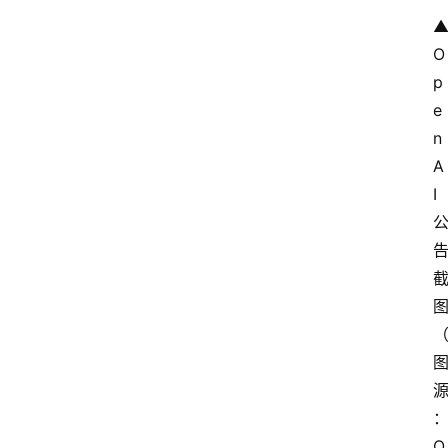
O
p
e
n
A
I
O