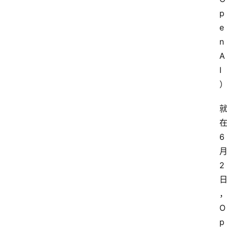
p
e
n
A
I
6
2
O
p