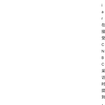
i
a
r
C
N
B
C