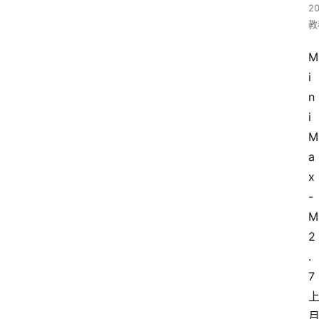
2
教
M
i
n
i
M
a
x
-
M
2
.
7 