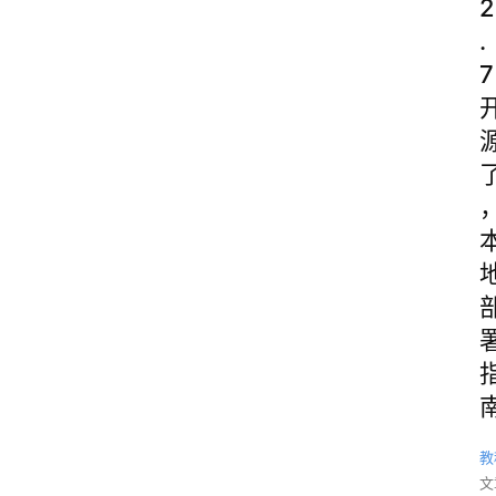
2
.
7
教
文