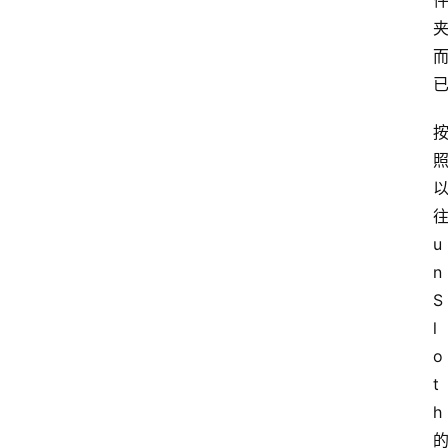
往
u
n
S
l
o
t
h 