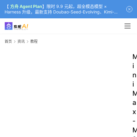
【
方舟 Agent Plan
】限时 9.9 元起，超全模态模型 ×
Harness 升级，最新支持 Doubao-Seed-Evolving、Kimi-
K3（部分）、GLM-5.2
首页
资讯
教程
i
n
i
a
x
-