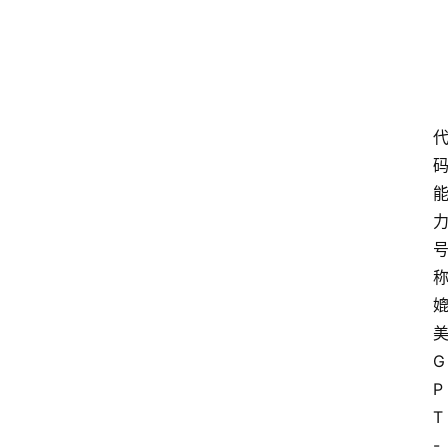
快
讯
专
题
登录
注册
提
示
词
美
A
G
i
P
工
具
T
箱
-