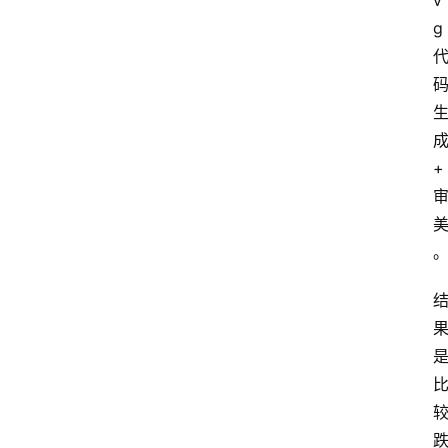
v
g 
成
+ 