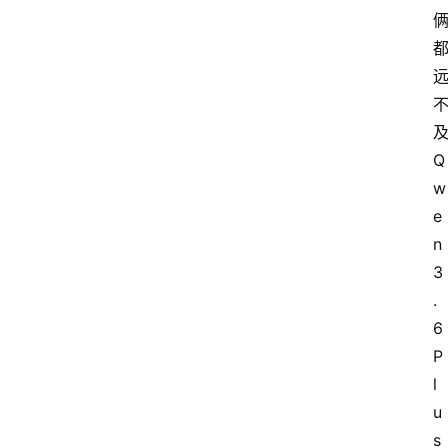
及
Q
w
e
n
3
.
6 
P
l
u
s