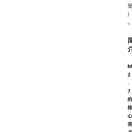
M
2
.
7 