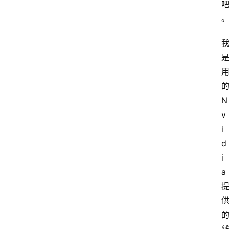
的
N
v
i
d
i
a 