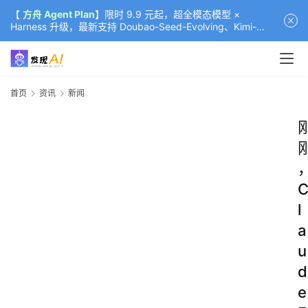
【
方舟 Agent Plan
】限时 9.9 元起，超全模态模型 ×
Harness 升级，最新支持 Doubao-Seed-Evolving、Kimi-
K3（部分）、GLM-5.2
首页
资讯
新闻
l
a
u
d
e