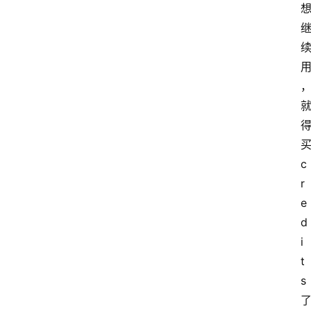
c
r
e
d
i
t
s