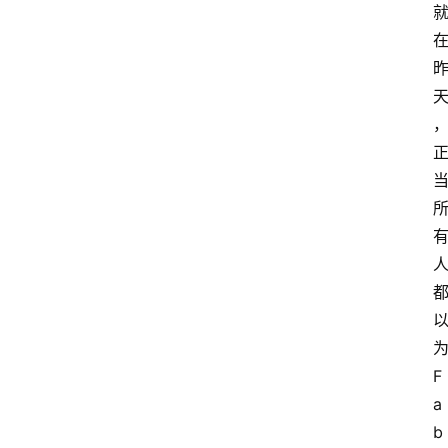
F
a
b