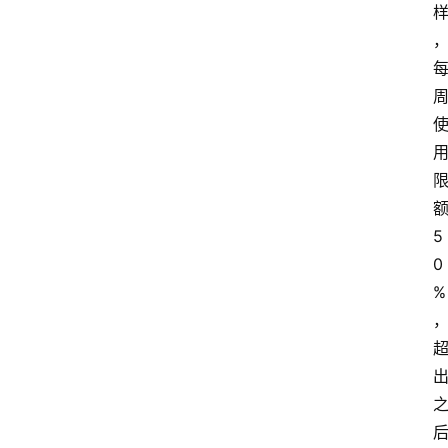
5
0
%