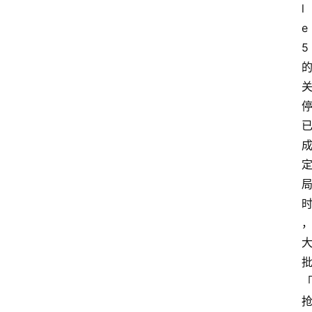
l
首
e 
页
5
资
讯
A
i
快
讯
专
题