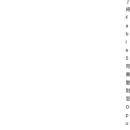
F
a
b
l
e 
5
O
p
u