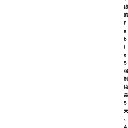
F
a
b
l
e 
5
5
A