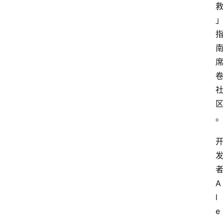
登录
注册
提
示
词
A
i
工
具
箱
联
系
A
我
l
们
e