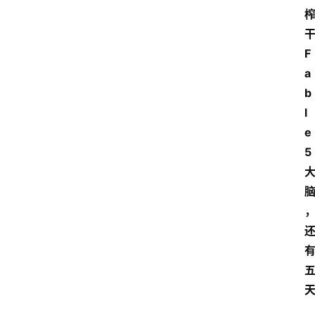
F
a
b
l
e 
5