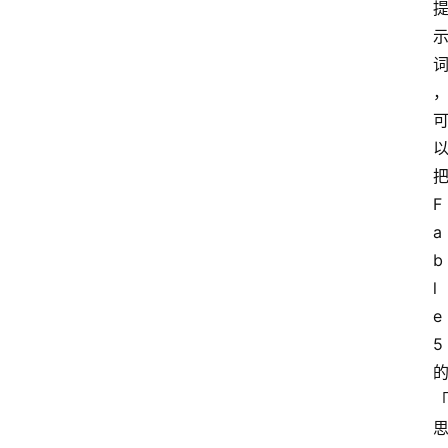
F
a
b
l
e 
5