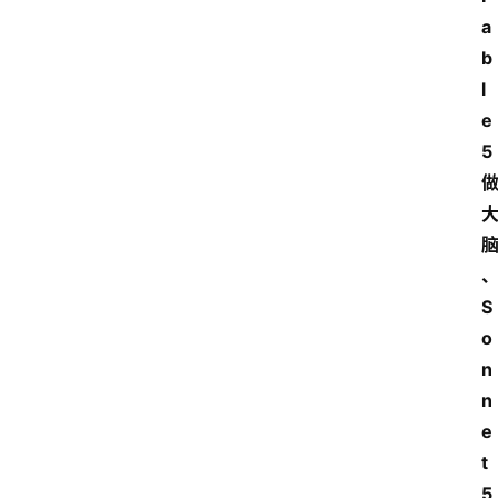
a
b
l
e 
5
S
o
n
n
e
t 
5