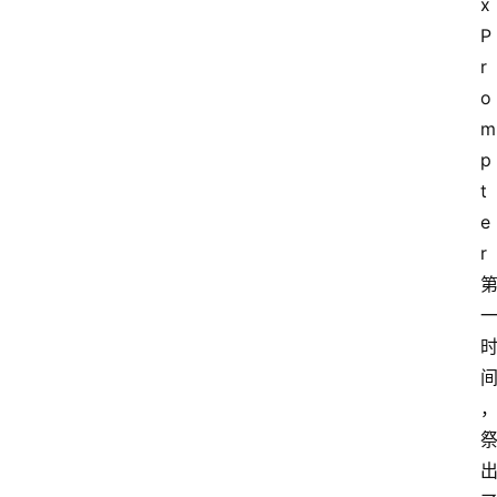
x 
P
r
o
m
p
t
e
r