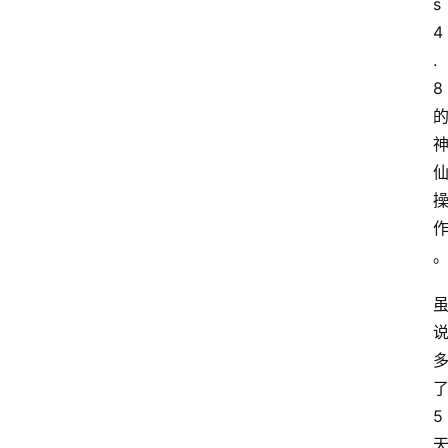
s 
4
.
8
5