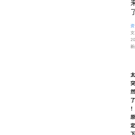
资
文
2
新