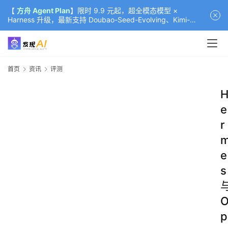
【
方舟 Agent Plan
】限时 9.9 元起，超全模态模型 ×
Harness 升级，最新支持 Doubao-Seed-Evolving、Kimi-
K3（部分）、GLM-5.2
首页
资讯
评测
e
r
e
s
p