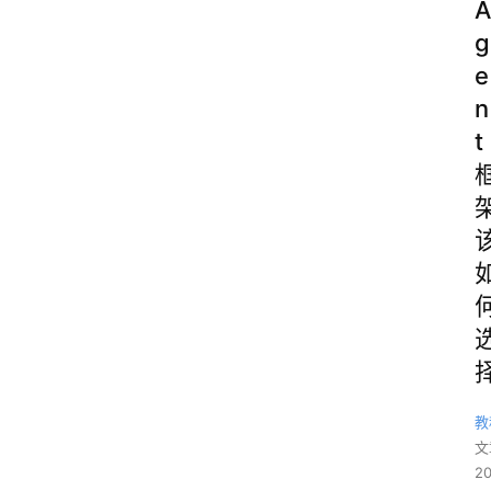
A
g
e
n
t
教
文
2