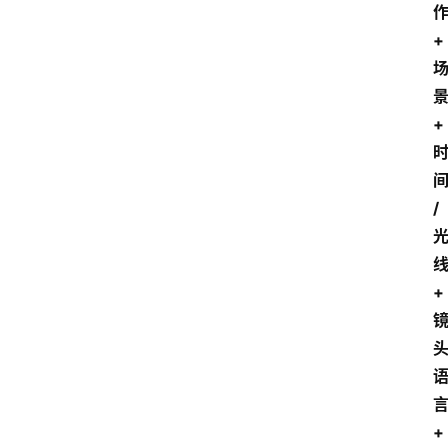
作
我
+ 
们
景
+ 
/
线
+ 
言
+ 