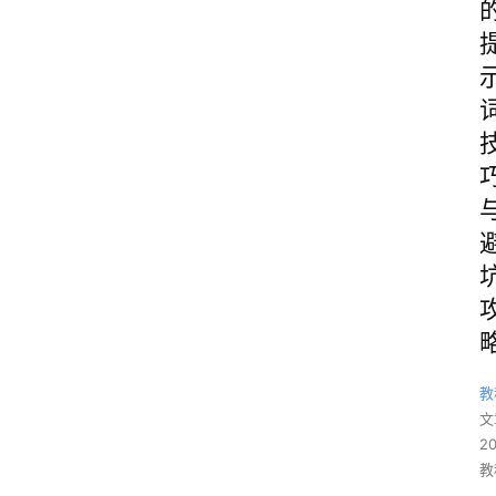
教
文
2
教