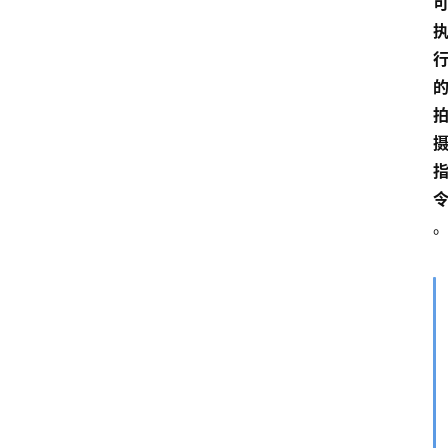
首
页
资
讯
A
i
快
讯