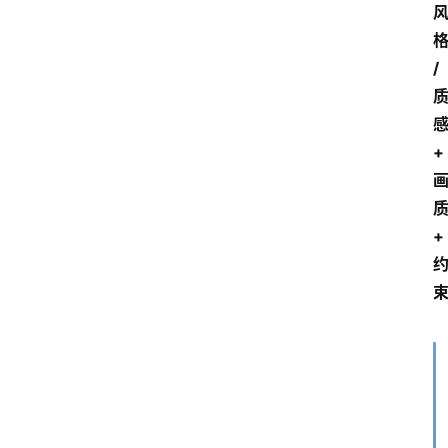
/
感
+ 
质
+ 