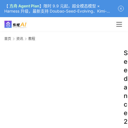
【
方舟 Agent Plan
】限时 9.9 元起，超全模态模型 ×
Harness 升级，最新支持 Doubao-Seed-Evolving、Kimi-
K3（部分）、GLM-5.2
首页
资讯
教程
S
e
e
d
a
n
c
e
2