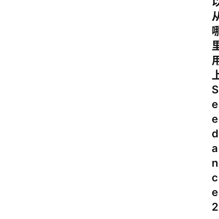
S
e
e
d
a
n
c
e
2