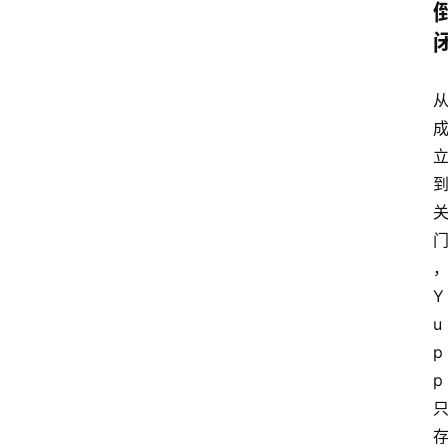
首
页
资
讯
A
i
Y
快
u
讯
p
p
专
题