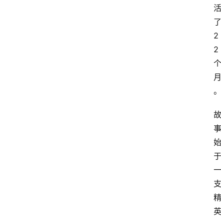
登录
注册
提
2
示
2
词
A
i
工
具
箱
联
系
我
们