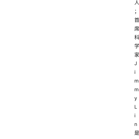
J
i
m
m
y
L
i
n