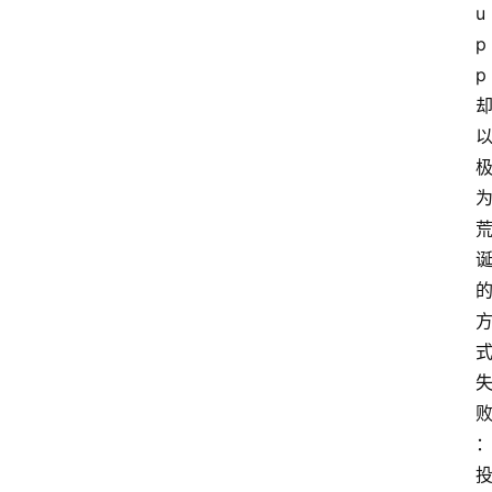
u
p
p