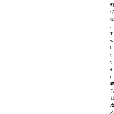
T
w
i
t
t
e
r