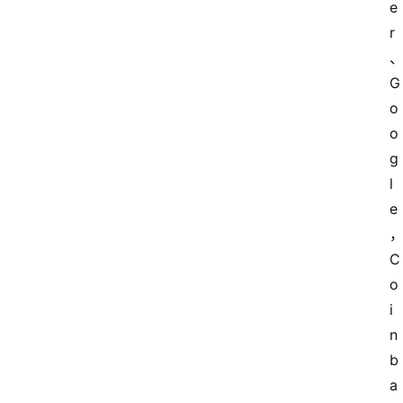
e
r
G
o
o
g
l
e
C
o
i
n
b
a