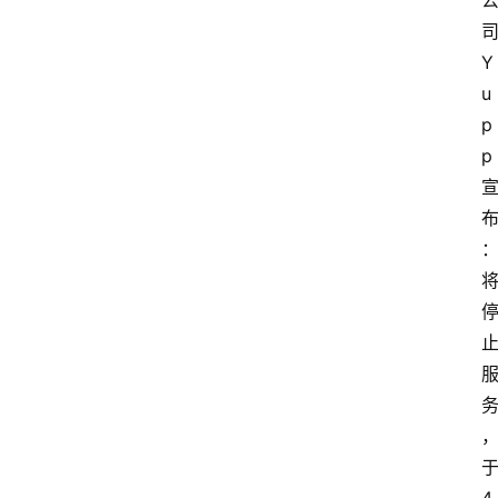
Y
u
p
p