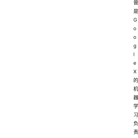
G
o
o
g
l
e
X