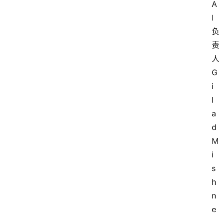
A
I
G
i
l
a
d
M
i
s
h
n
e