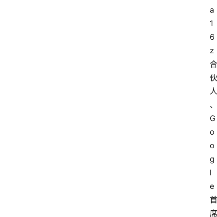
a
1
6
z
G
o
o
g
l
e