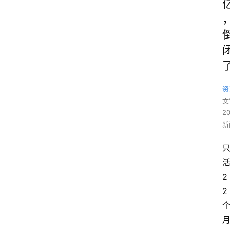
资
文
2
新
2
2