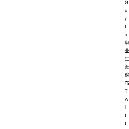
G
u
p
t
a
T
w
i
t
t