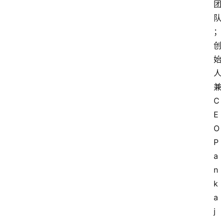
C
E
O
P
a
n
k
a
j