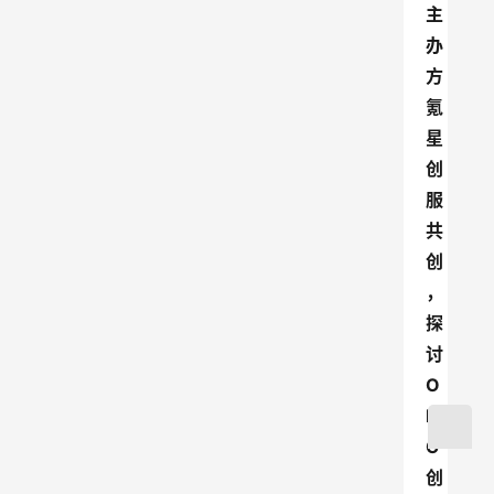
主
办
方
氪
星
创
服
共
创
，
探
讨
O
P
C
创