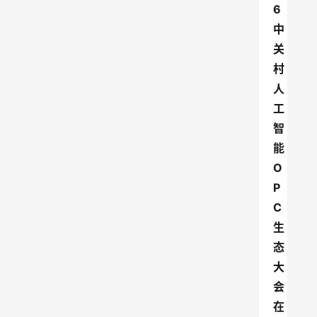
6
中
关
村
人
工
智
能
O
P
C
生
态
大
会
在