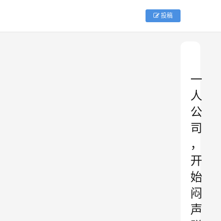
投稿
一
人
公
司
，
开
始
闷
声