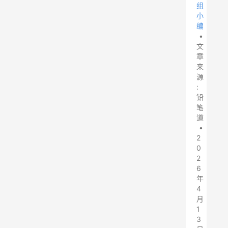
组
小
编
•
文
章
来
源
:
铅
笔
道
•
2
0
2
6
年
4
月
1
3