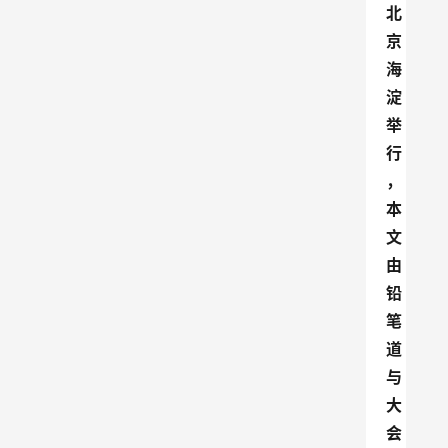
北
京
海
淀
举
行
，
本
文
由
铅
笔
道
与
大
会