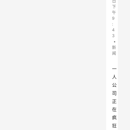
日
下
午
9
:
4
3
•
新
闻
一
人
公
司
正
在
疯
狂