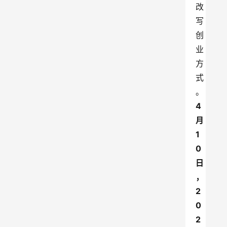
改
写
创
业
方
式
。
4
月
1
0
日
，
2
0
2