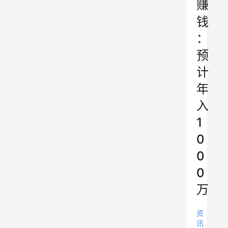
赚
钱
：
预
计
年
入
1
0
0
0
万
资
讯