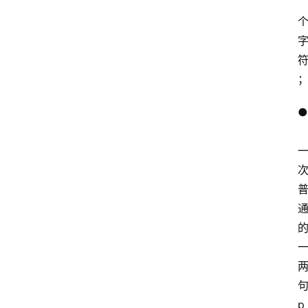
登录
注册
提
示
词
●
A
i
工
具
箱
联
系
我
句
们
p