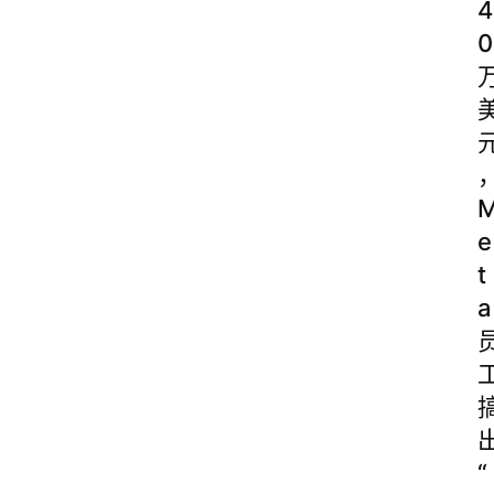
4
0
e
t
a
“