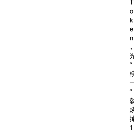
T
o
k
e
n
“
”
1