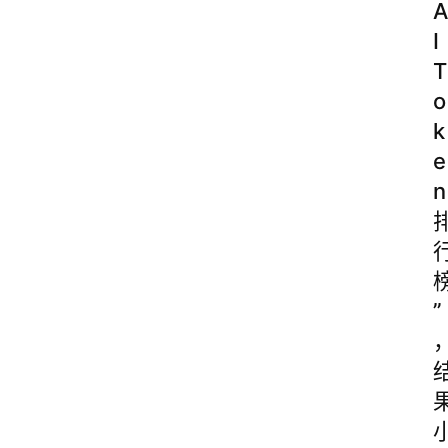
A
I
T
o
k
e
n
”