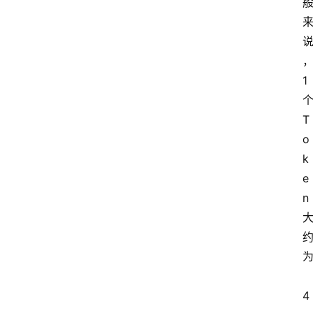
首
页
1 
个
资
讯
T
o
k
A
e
i
n
快
讯
专
4
题