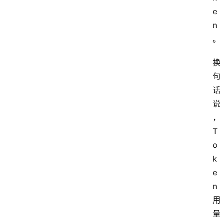
e
n
T
o
k
e
n 