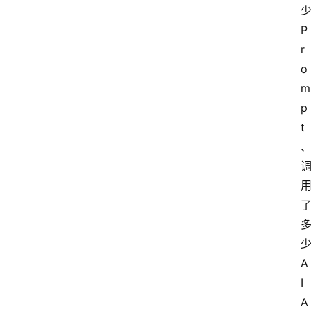
少
P
r
o
m
p
t
少
A
I 
A