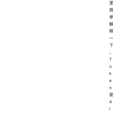
T
o
k
e
n 
是
A
I 