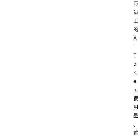
的
A
I 
T
o
k
e
n 