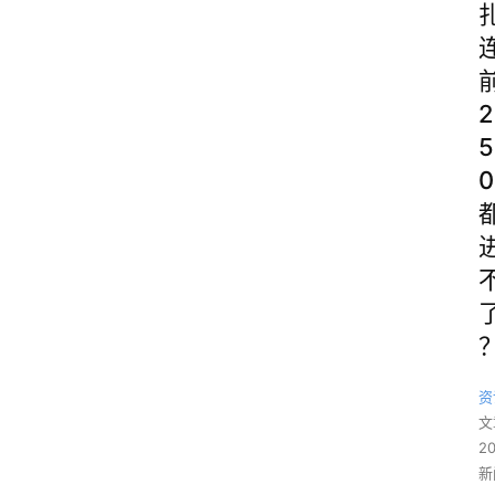
2
5
0
资
文
2
新