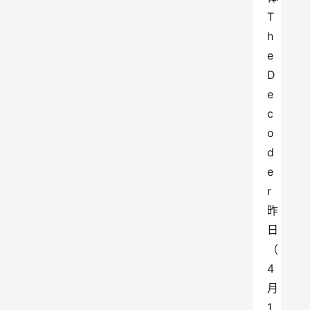
T
h
e 
D
e
c
o
d
e
r 
昨
日
（
4 
月 
1