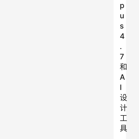
p
u
s
4
.
7
和
A
I
设
计
工
具
，