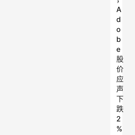
A
d
o
b
e
股
价
应
声
下
跌
2
%