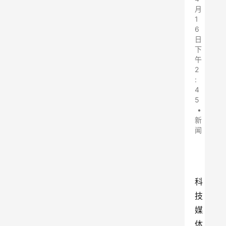
月
1
6
日
下
午
2
:
4
5
•
新
闻
科
技
媒
体 