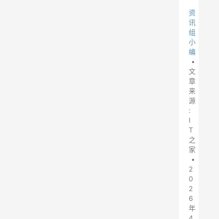
资
讯
组
小
编
•
文
章
来
源
:
I
T
之
家
•
2
0
2
6
年
4