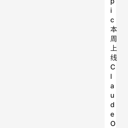
p
i
c
本
周
上
线
C
l
a
u
d
e
O