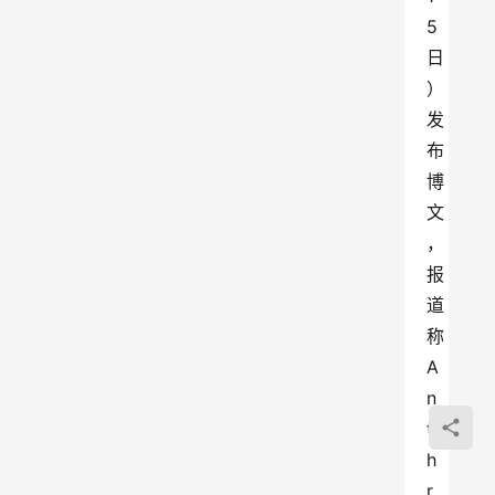
5 
日
）
发
布
博
文
，
报
道
称 
A
n
t
h
r