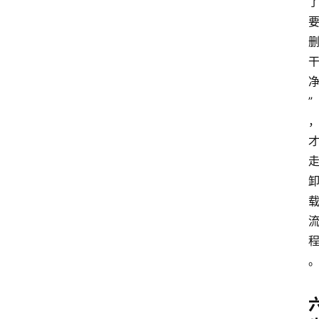
首
页
资
”
讯
A
i
快
讯
专
题