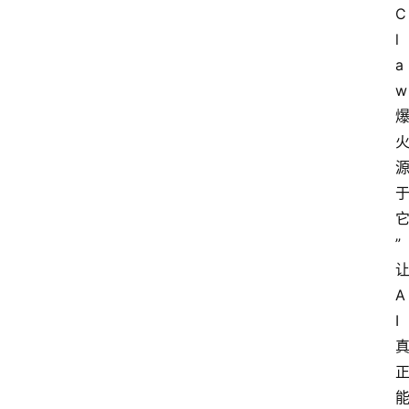
C
l
a
w
”
A
I