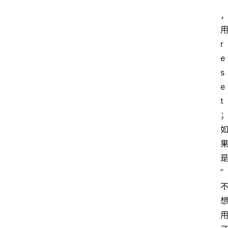
”
r
e
s
e
t
”