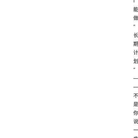
I
”
”