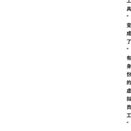
”
”
”