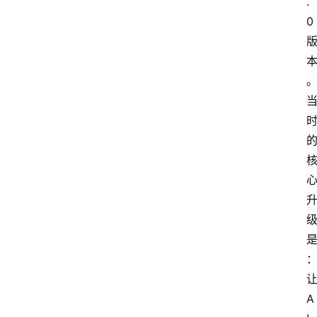
.
0
A