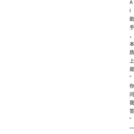
A
I
”
”