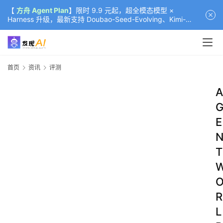
【
方舟 Agent Plan
】限时 9.9 元起，超全模态模型 ×
Harness 升级，最新支持 Doubao-Seed-Evolving、Kimi-
K3（部分）、GLM-5.2
首页
资讯
评测
A
E
T
R
L