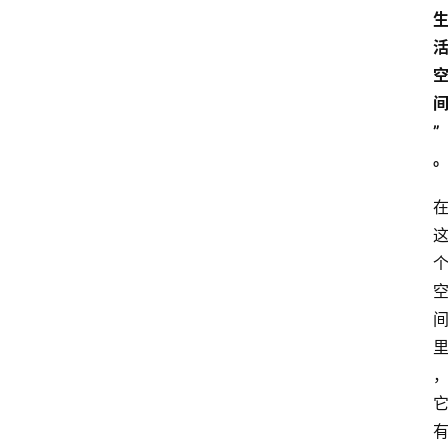
我
们
”