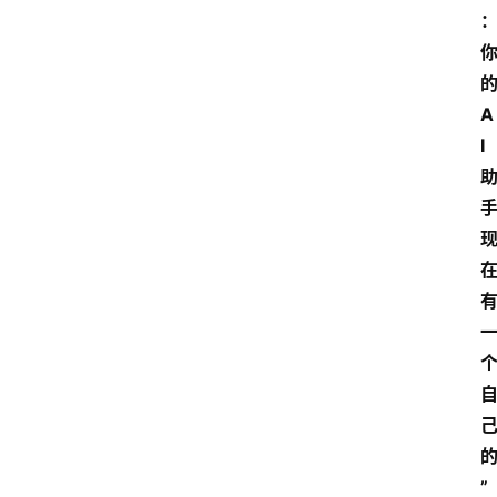
专
题
登录
注册
提
A
示
I
词
A
i
工
具
箱
联
系
”