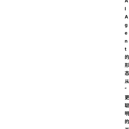
A
I
A
g
e
n
t
”