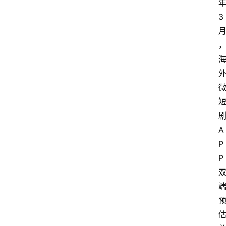
3
A
P
P