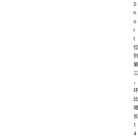
S
h
o
r
t
1
4