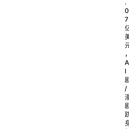
.
0
7
A
I
/