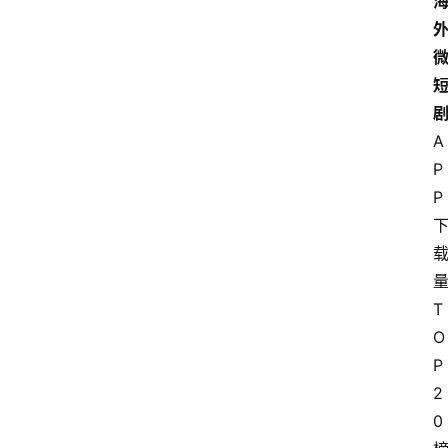
A
P
P
T
O
P
2
0