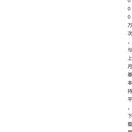
0
0
联
0
系
我
们