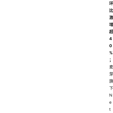
4
0
%
N
e
t