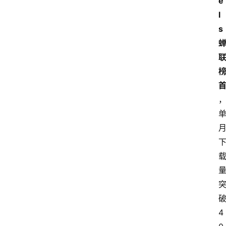
e
讯
l
s
专
题
登录
注册
提
示
词
A
i
工
具
4
箱