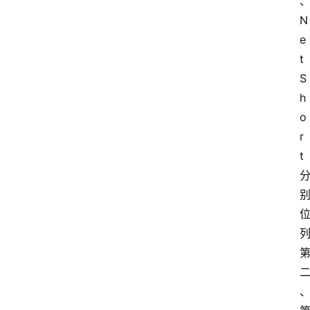
N
e
t
S
h
o
r
t