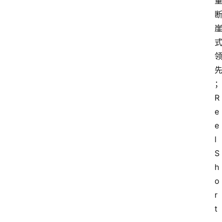
R
e
e
l
S
h
o
r
t