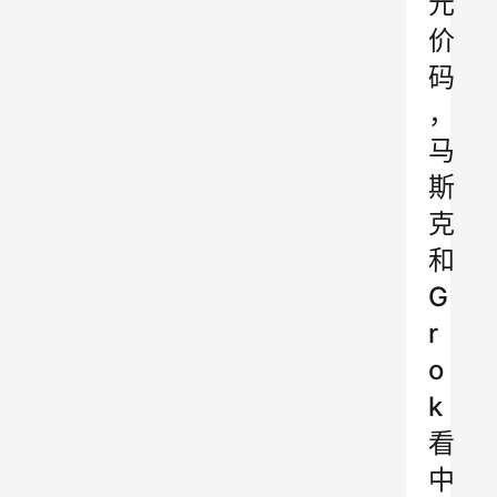
元
价
码
，
马
斯
克
和
G
r
o
k
看
中