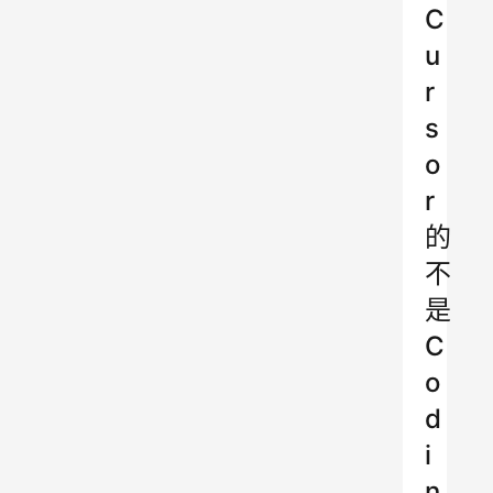
C
u
r
s
o
r
的
不
是
C
o
d
i
n