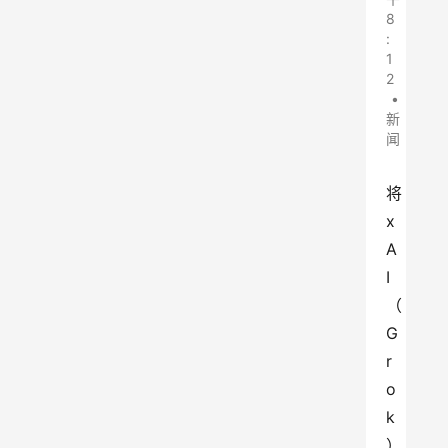
8
:
1
2
•
新
闻
将 
x
A
I
（
G
r
o
k
）