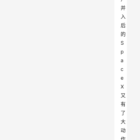
并
入
后
的 
S
p
a
c
e
X 
又
有
了
大
动
作