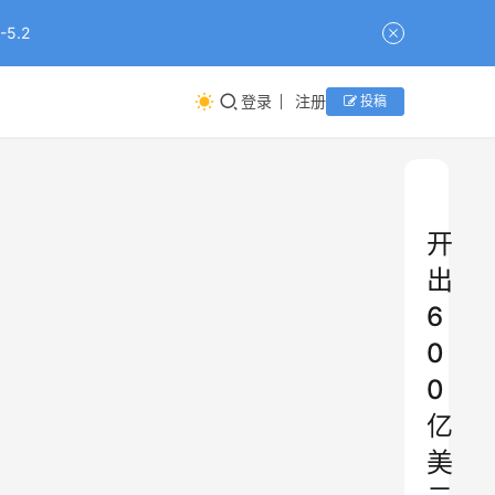
5.2
登录
注册
投稿
开
出
6
0
0
亿
美