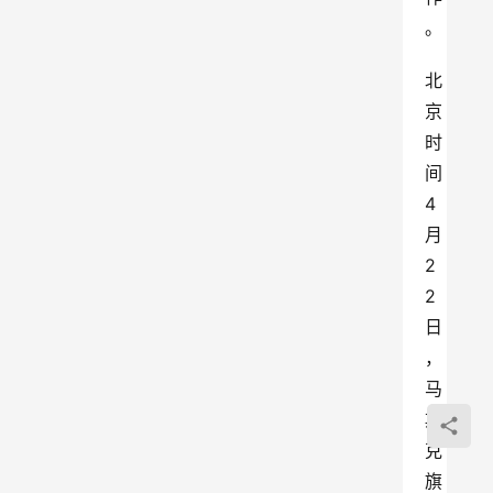
。
北
京
时
间 
4 
月 
2
2 
日
，
马
斯
克
旗