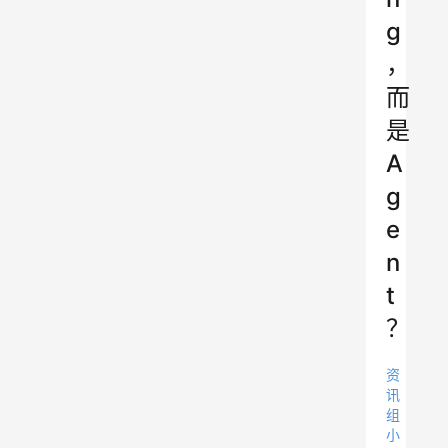
g
，
而
是
A
g
e
n
t
？
资
讯
组
小