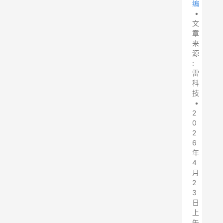
编
•
文
章
来
源
:
雷
科
技
•
2
0
2
6
年
4
月
2
3
日
上
午