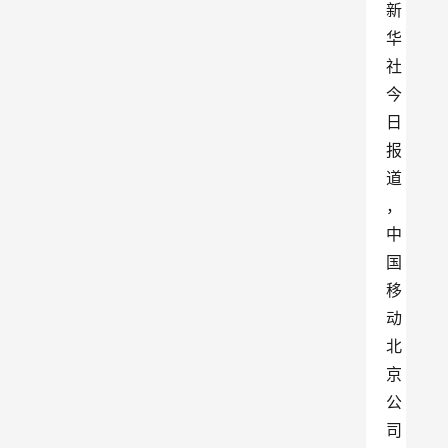
新
华
社
今
日
报
道
，
中
国
移
动
北
京
公
司