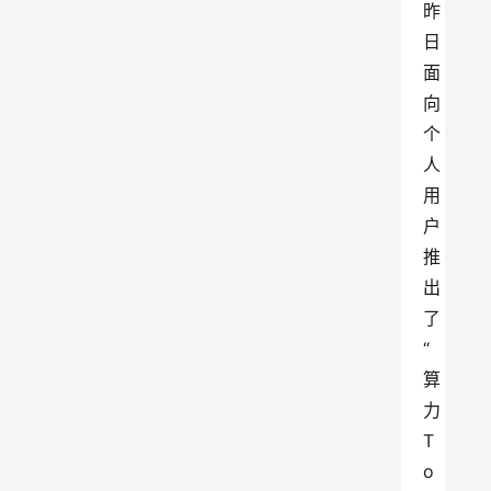
昨
日
面
向
个
人
用
户
推
出
了
“
算
力 
T
o