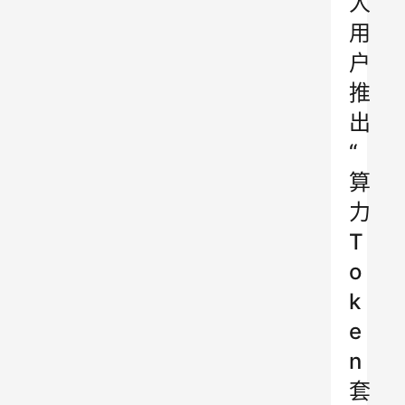
人
用
户
推
出
“
算
力
T
o
k
e
n
套