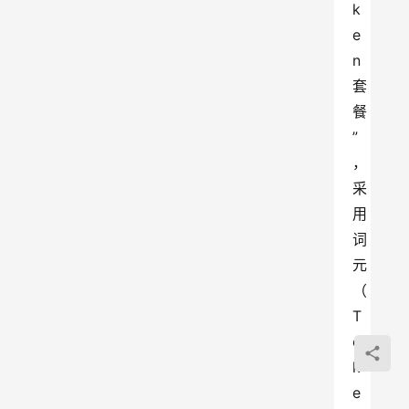
k
e
n 
套
餐
”
，
采
用
词
元
（
T
o
k
e