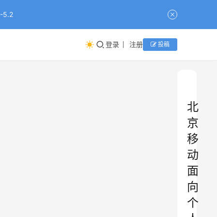
5.2
登录
注册
投稿
北
京
移
动
面
向
个