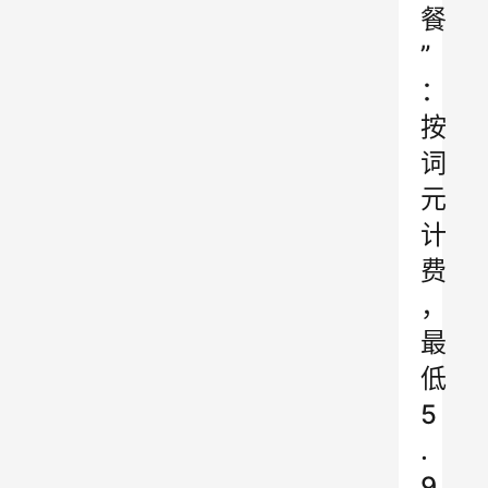
餐
”
：
按
词
元
计
费
，
最
低
5
.
9