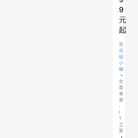
9
元
起
资
讯
组
小
编
•
文
章
来
源
:
I
T
之
家
•