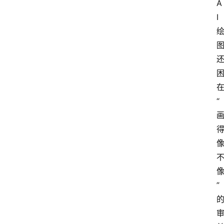
A
I
“
”