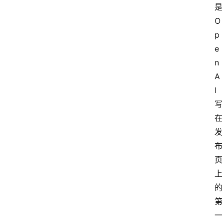
O
p
e
n
A
I