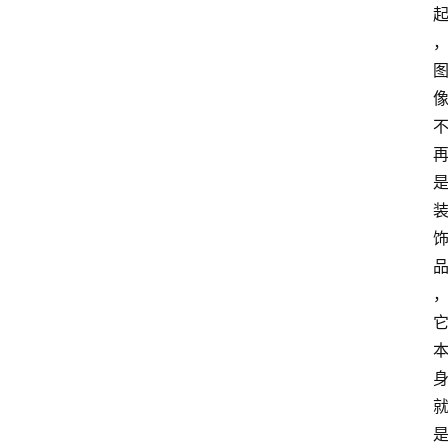
专
题
登录
注册
提
示
词
A
i
工
具
箱