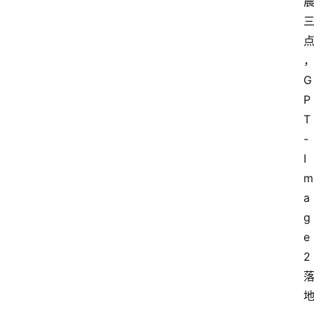
G
P
T
-
I
m
a
g
e 
2