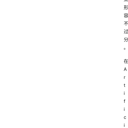
A
r
t
i
f
i
c
i