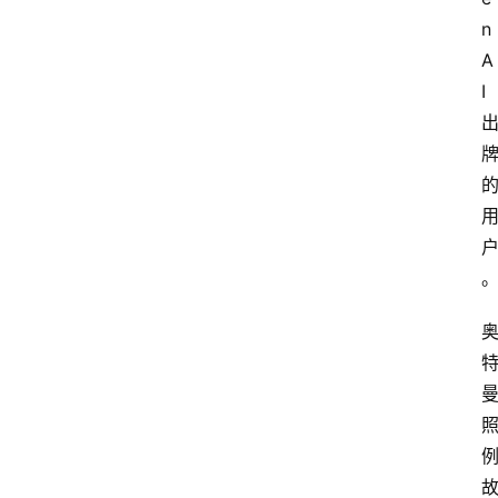
n
A
I