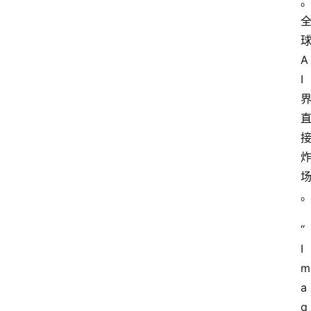
A
I
“
I
m
a
g