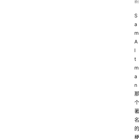
新
S
a
m 
A
l
t
m
a
n