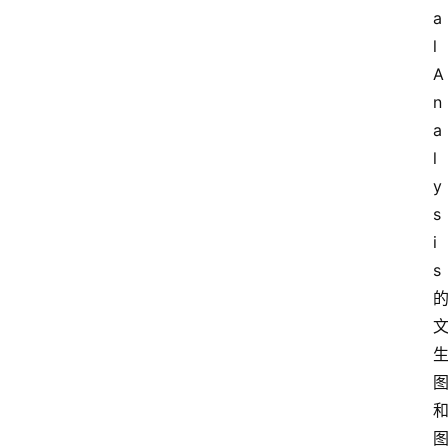
a
l 
A
n
a
l
y
s
i
s