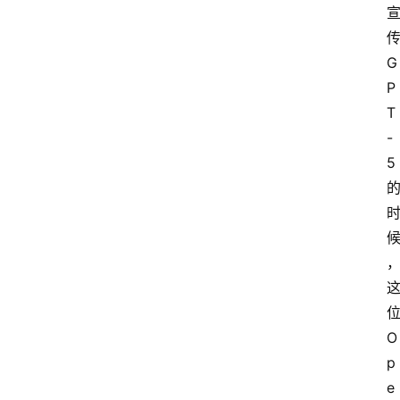
G
P
T
-
5
O
p
e