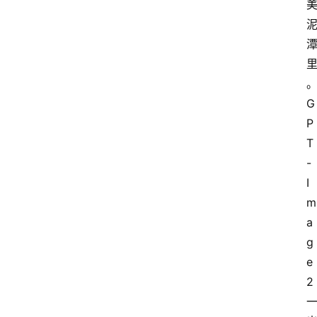
G
P
T
-
I
m
a
g
e 
2