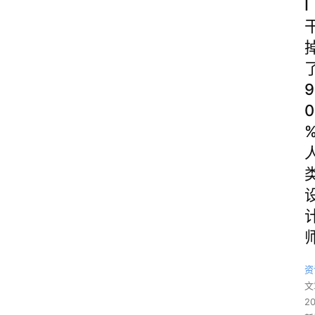
I
9
0
资
文
2