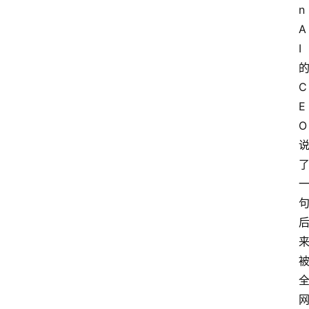
n
A
I
C
E
O