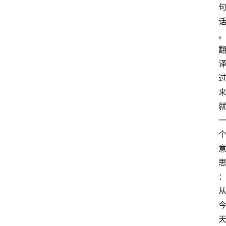
首
页
资
讯
A
i
快
讯