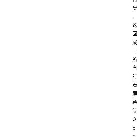
O
p
e