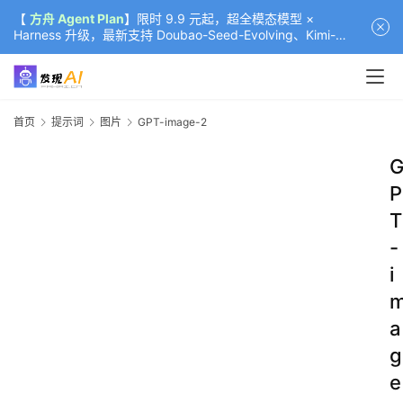
【
方舟 Agent Plan
】限时 9.9 元起，超全模态模型 ×
Harness 升级，最新支持 Doubao-Seed-Evolving、Kimi-
K3（部分）、GLM-5.2
首页
提示词
图片
GPT-image-2
P
T
-
i
a
g
e