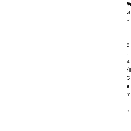
后
G
P
T
-
5
.
4 
和
G
e
m
i
n
i
-