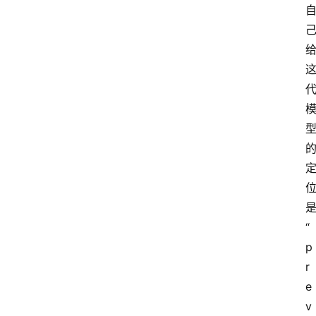
首
页
资
讯
是
“
A
p
i
快
r
讯
e
v