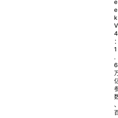
e
e
k
V
4
1
.
6