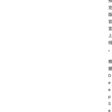
据
D
e
e
p
S
e