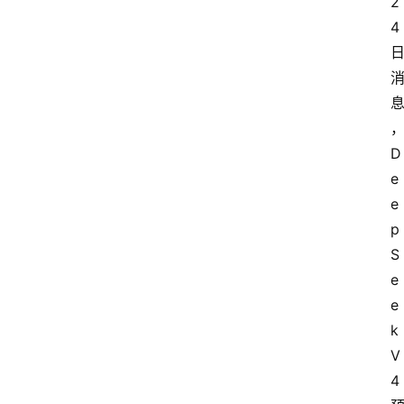
2
4 
D
e
e
p
S
e
e
k 
V
4 