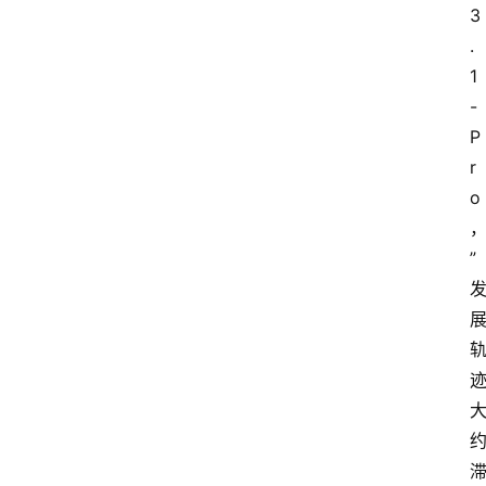
3
.
1
-
P
r
o
” 