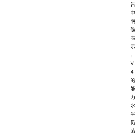
系
我
们
V
4 