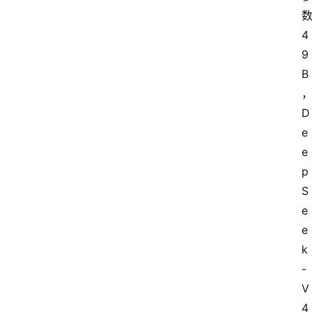
数
4
9
B
D
e
e
p
S
e
e
k
-
V
4