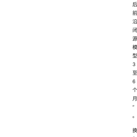
型
3 
至
6 
月
“