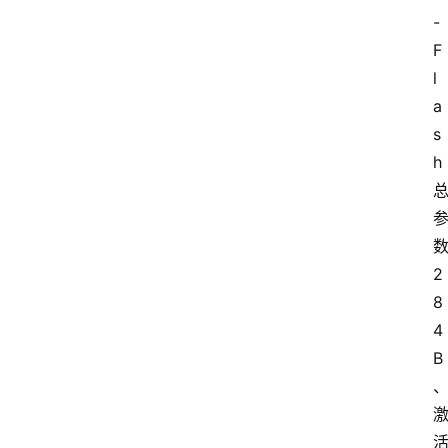
-
F
l
a
s
h 
数
2
8
4
B