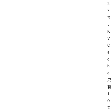
2
7
%
K
V 
C
a
c
h
e 
有
1
0
%