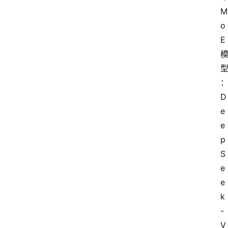
M
o
E 
D
e
e
p
S
e
e
k
-
V