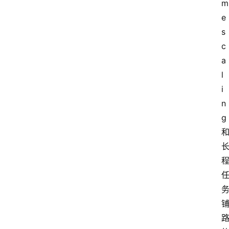
m
e 
s
c
a
l
i
n
g 