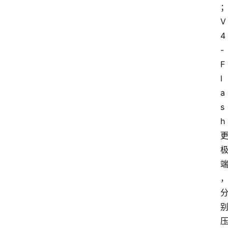
V
4
-
F
l
a
s
h 