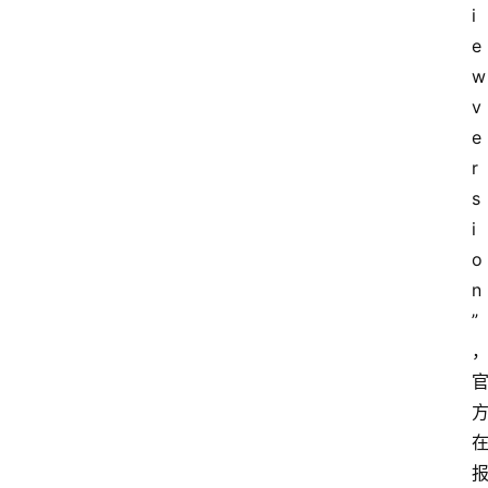
i
专
e
题
w 
v
登录
注册
e
提
r
示
s
词
i
o
A
n
i
”
工
具
箱
联