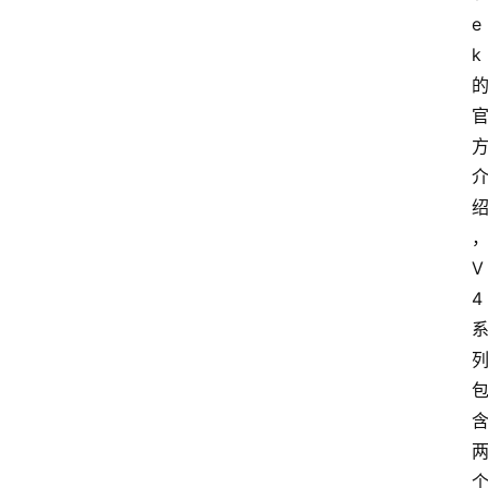
e
k 
V
4 
个