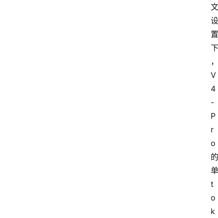
V
4
-
P
r
o 
单
t
o
k