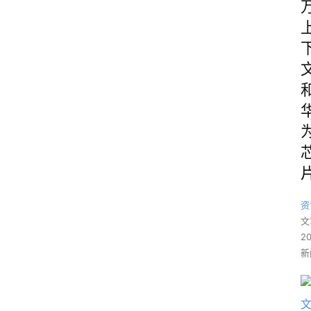
资
文
2
新