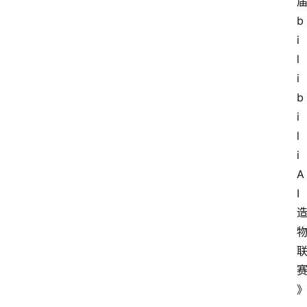
b
i
l
i
b
i
l
i 
A
I