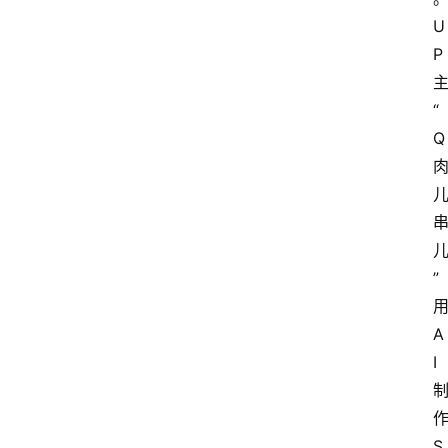
U
P
“
Q
”
A
I
S