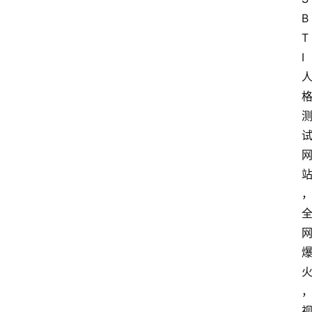
B
T
I