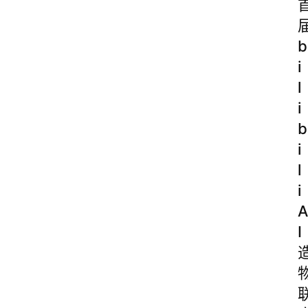
b
i
l
i
b
i
l
i
A
I