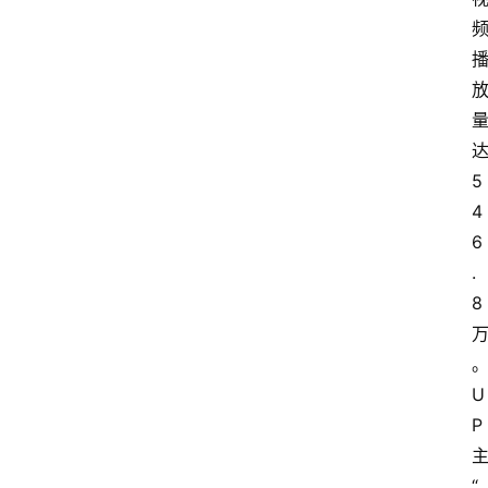
5
4
6
.
8
。
U
P
“