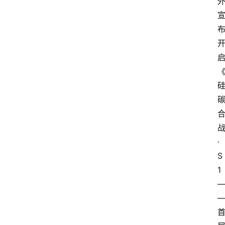
·
S
1