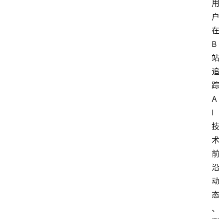
B
A
I