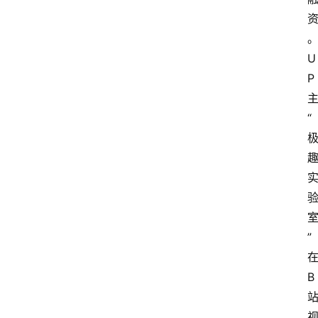
U
P
“
”
B