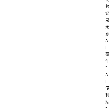
A
I
“
A
I
”