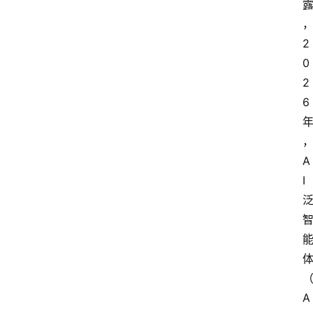
2
0
2
6
，
A
I 
A