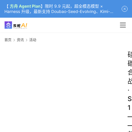
【
方舟 Agent Plan
】限时 9.9 元起，超全模态模型 ×
Harness 升级，最新支持 Doubao-Seed-Evolving、Kimi-
K3（部分）、GLM-5.2
首页
资讯
活动
·
S
1