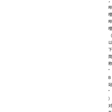
“
B
”