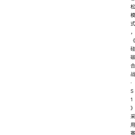
·
S
1