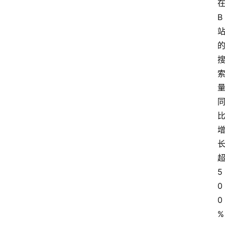
讯
B
专
题
登录
注册
提
示
词
A
5
i
0
工
具
0
箱
%