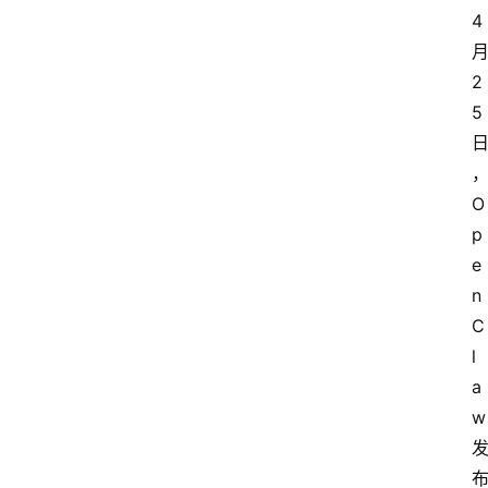
4
2
5
O
p
e
n
C
l
a
w