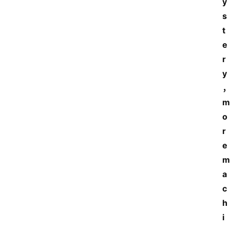
y
s
t
e
r
y
，
m
o
r
e 
m
a
c
h
i