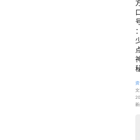
资
文
2
新