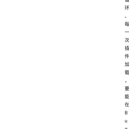
B
u
g