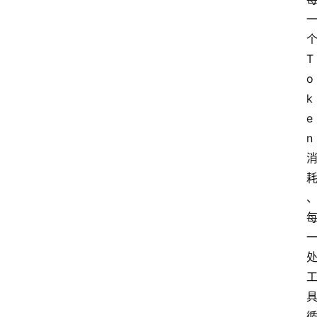
T
o
k
e
n