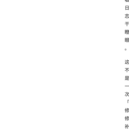
i
快
讯
专
题
登录
注册
提
示
词
A
i
工
具