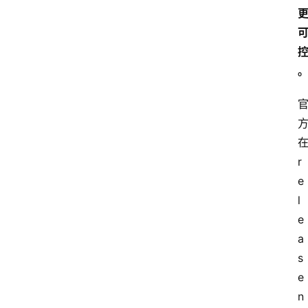
r
e
l
e
a
s
e 
n