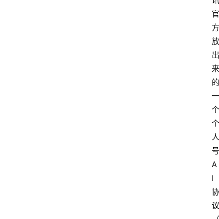
号
A
I 