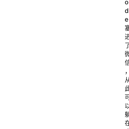
o
d
e