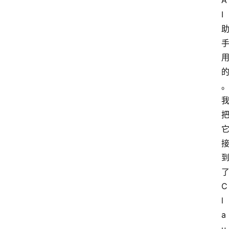
A
I 
了
C
l
a