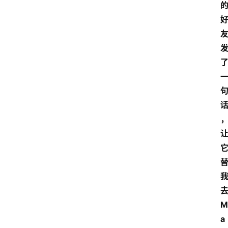
去
M
a