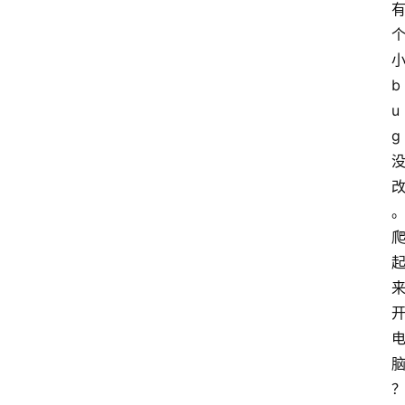
b
u
g