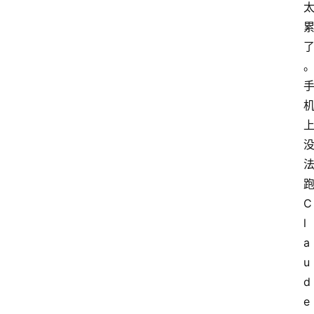
C
l
a
u
d
e