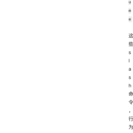
u
m
e
些
s
l
a
s
h 