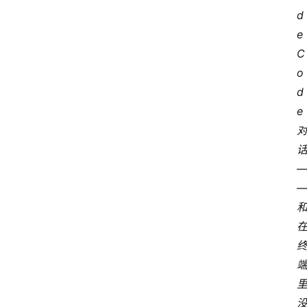
d
e 
C
o
d
e 