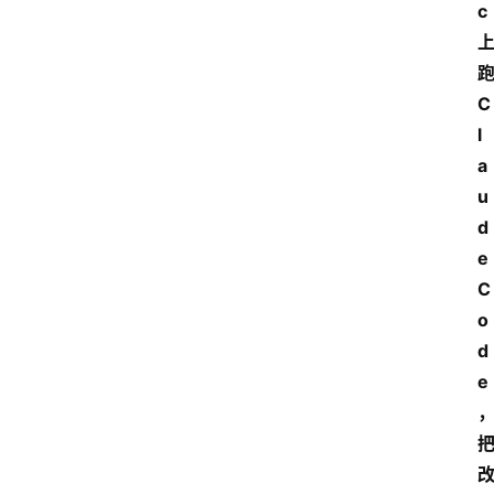
c 
跑
C
l
a
u
d
e 
C
o
d
e