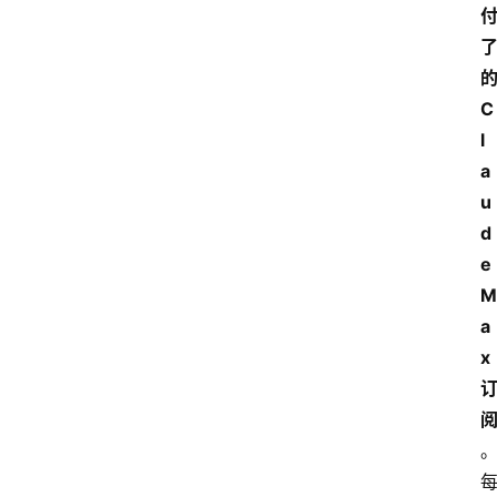
专
题
的
C
登录
注册
l
提
a
示
u
词
d
e 
A
M
i
a
工
x 
具
箱
联