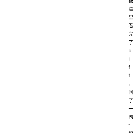
了
d
i
f
f
”