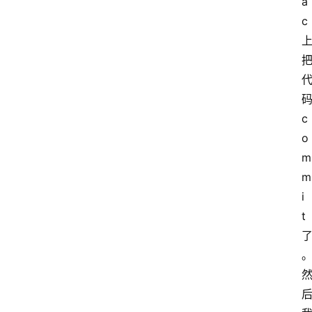
a
c 
码
c
o
m
m
i
t 