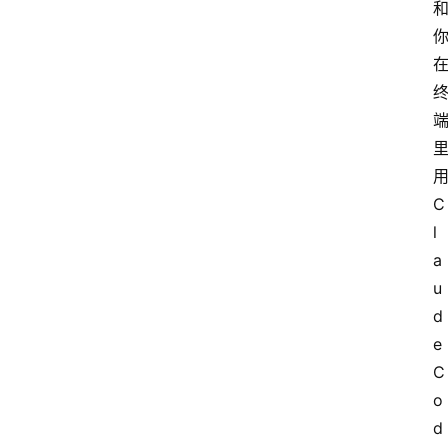
用
C
l
a
u
d
e 
C
o
d