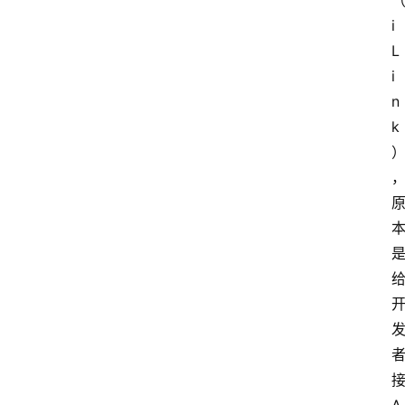
i
L
i
n
k
接