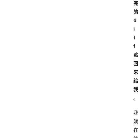
的
d
i
f
f 