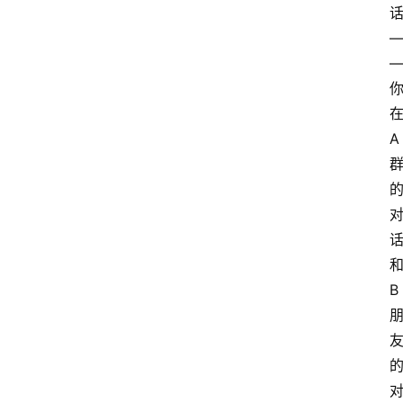
在
A 
和
B 