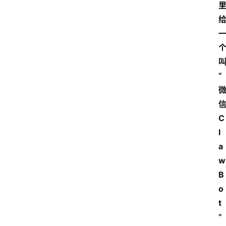
”
信
C
l
a
w
B
o
t
”