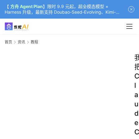
【
方舟 Agent Plan
】限时 9.9 元起，超全模态模型 ×
Harness 升级，最新支持 Doubao-Seed-Evolving、Kimi-
K3（部分）、GLM-5.2
首页
资讯
教程
l
a
u
d
e