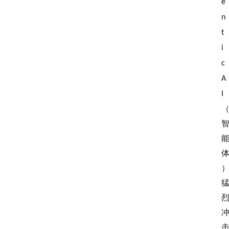
e
n
t
i
c 
A
I