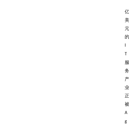
I
T
A
g