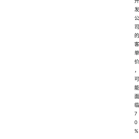
首
页
资
讯
A
i
快
7
讯
0
%