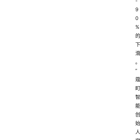
-
专
9
题
0
%
登录
注册
提
示
词
”
A
i
工
具
箱
联
系