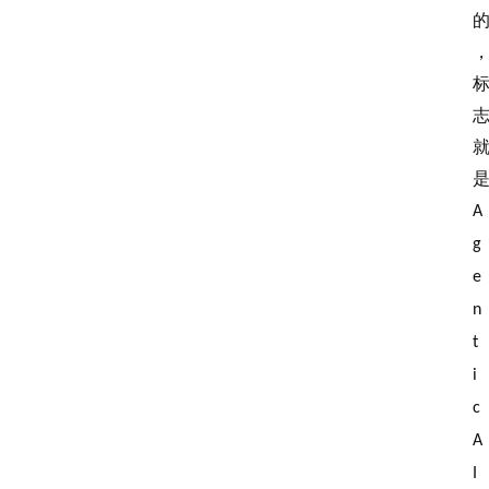
A
g
e
n
t
i
c 
A
I