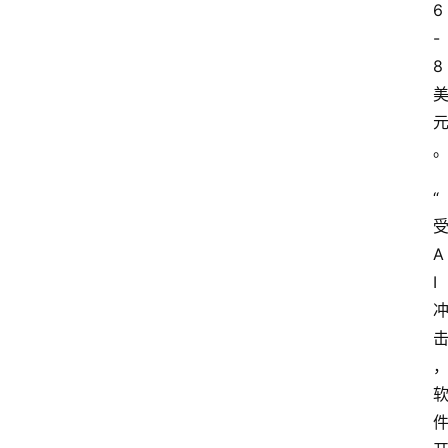
6
-
8
“
A
I