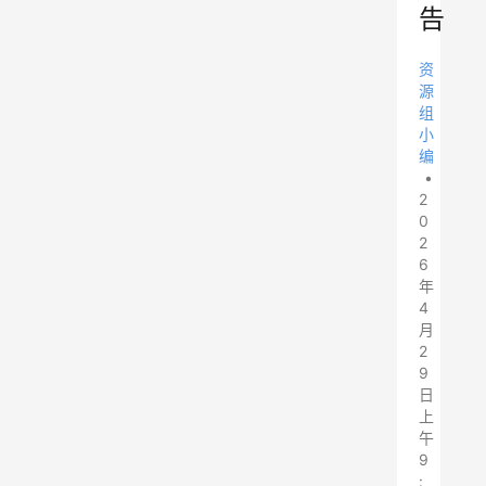
告
资
源
组
小
编
•
2
0
2
6
年
4
月
2
9
日
上
午
9
: