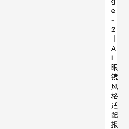
g
e
-
2
｜
A
I
眼
镜
风
格
适
配
报