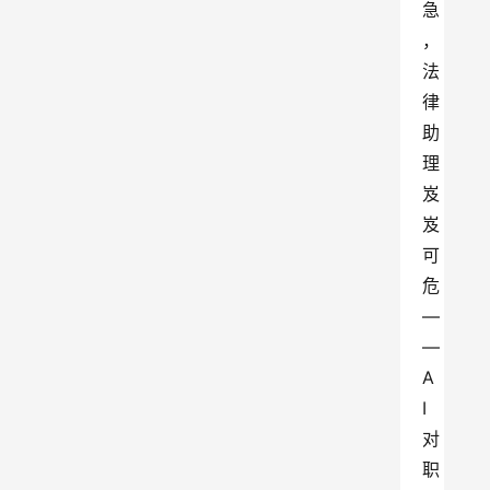
急
，
法
律
助
理
岌
岌
可
危
—
—
A
I
对
职