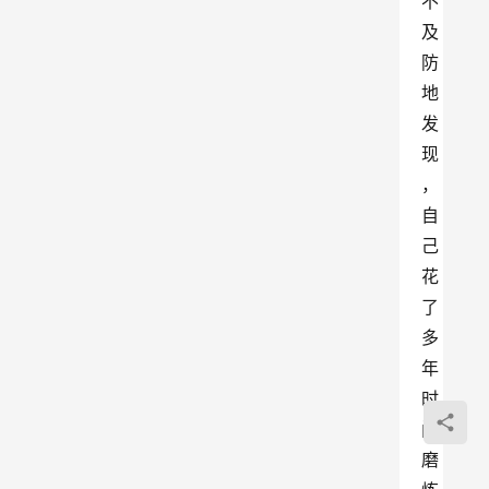
不
及
防
地
发
现
，
自
己
花
了
多
年
时
间
磨