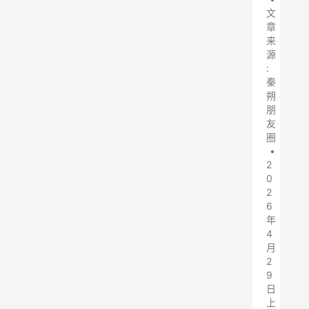
文
章
来
源
:
秦
朔
朋
友
圈
•
2
0
2
6
年
4
月
2
9
日
上