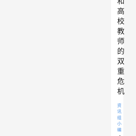
和
高
校
教
师
的
双
重
危
机
资
讯
组
小
编
•