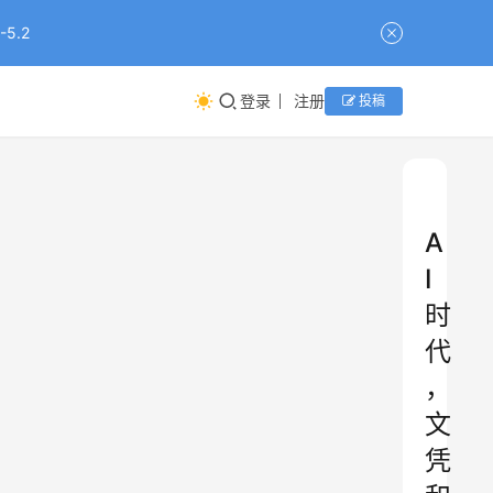
5.2
登录
注册
投稿
A
I
时
代
，
文
凭