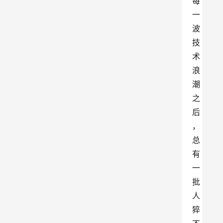
每
一
波
技
术
浪
潮
之
后
，
总
有
一
批
人
猝