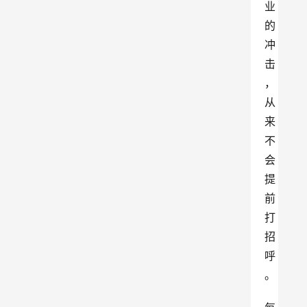
业
的
冲
击
，
从
来
不
会
提
前
打
招
呼
。