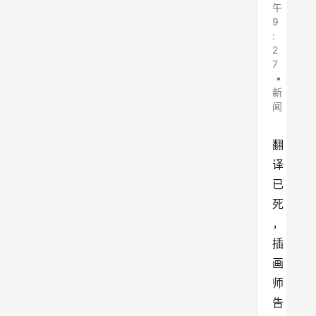
午
9
:
2
7
•
新
闻
翻
译
已
死
，
插
画
师
告