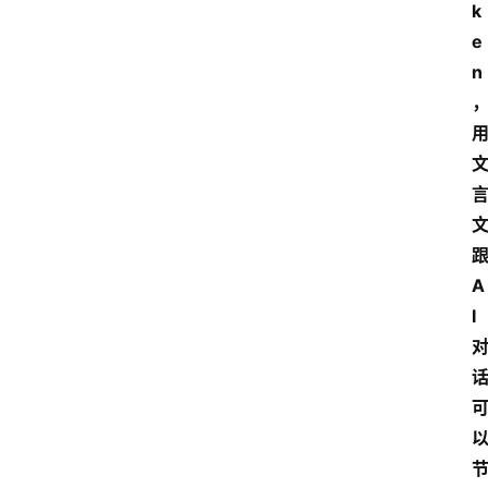
k
e
n
跟
A
I 