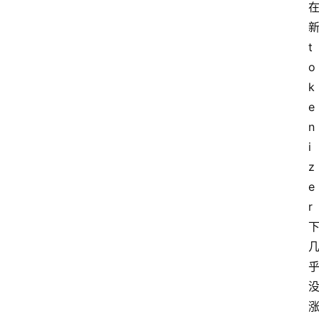
新
t
o
k
e
n
i
z
e
r 