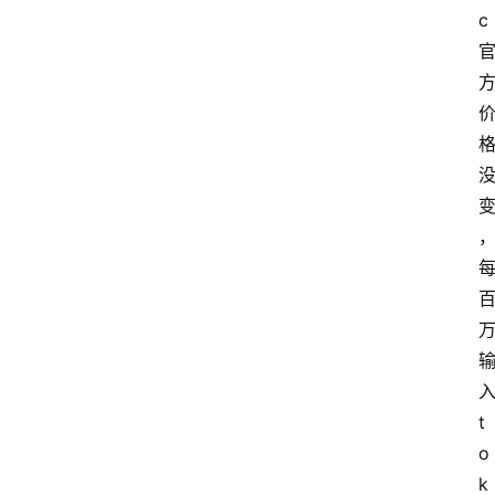
c 
入
t
o
k