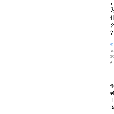
资
文
2
新