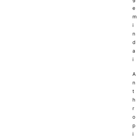
e
m
i
n
d
a
i
A
n
t
h
r
o
p
i