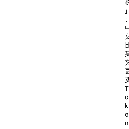
T
o
k
e
n