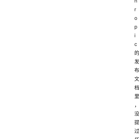
h
r
o
p
i
c 