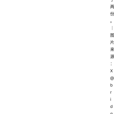
X
@
b
r
i
d
g