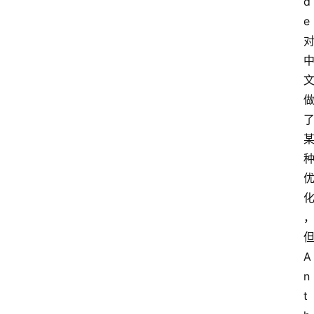
d
e 
但
A
n
t