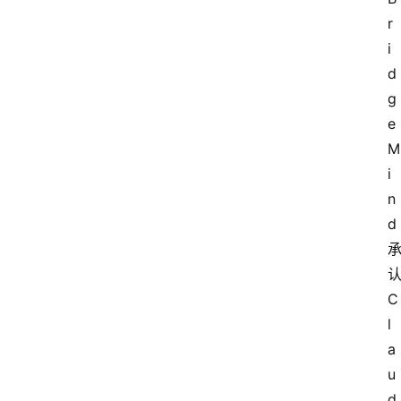
r
i
d
g
e
M
i
n
d 
认
C
l
a
u
d