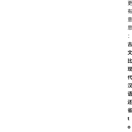
省
t
o