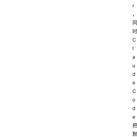
r
时
C
l
a
u
d
e 
C
o
d
e 
首