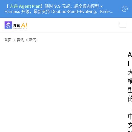
【
方舟 Agent Plan
】限时 9.9 元起，超全模态模型 ×
Harness 升级，最新支持 Doubao-Seed-Evolving、Kimi-
K3（部分）、GLM-5.2
首页
资讯
新闻
A
I