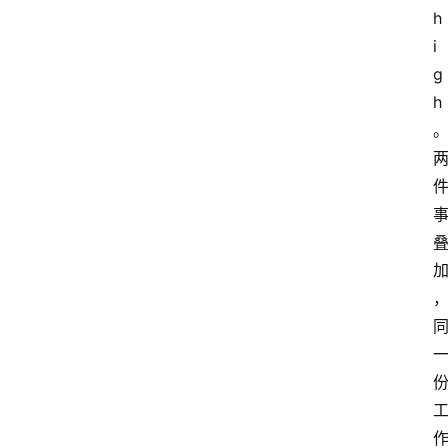
示
h
词
i
g
h
A
i
工
具
箱
联
系
我
们