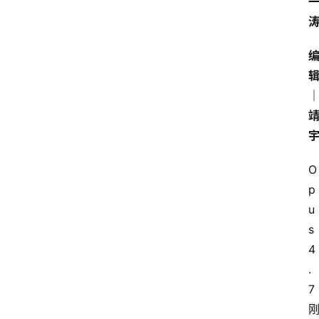
O
p
u
s 
4
.
7 