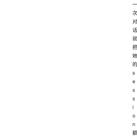
的
s
e
s
s
i
o
n 