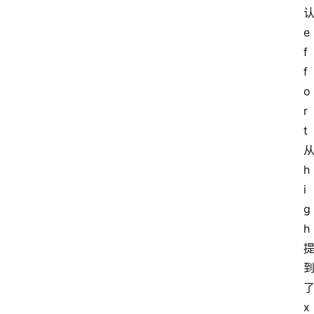
页
认
e
f
资
f
讯
o
r
A
t 
i
从
快
h
讯
i
g
h 
专
题
了
登录
注册
x
提