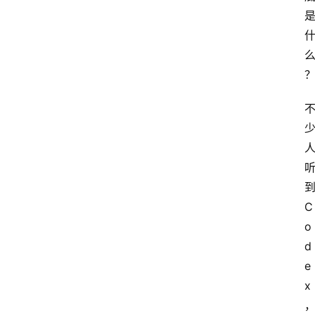
到
C
o
d
e
x