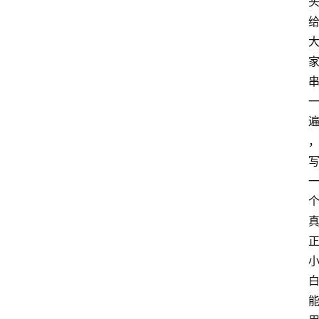
首
页
资
讯
A
i
快
讯
专
题