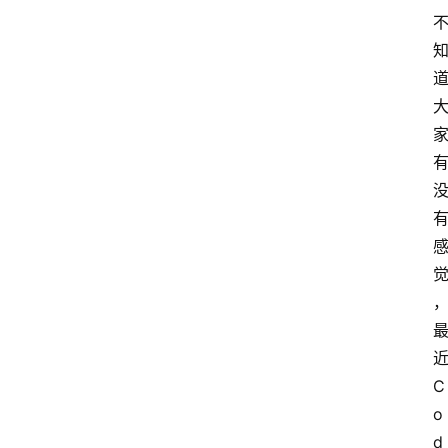
近
C
o
d