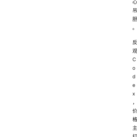
观
C
o
d
e
x