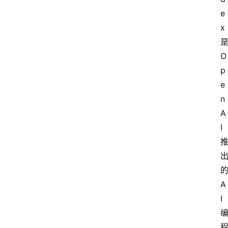
e
x 
是
O
p
e
n
A
I 
的
A
I 