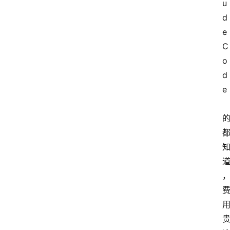
u
d
e
C
o
d
e