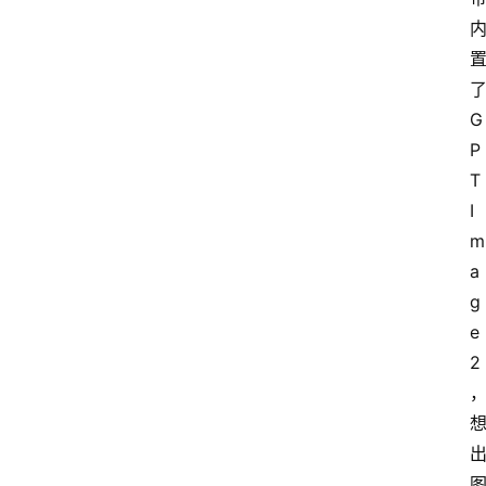
了
G
P
T 
I
m
a
g
e 
2