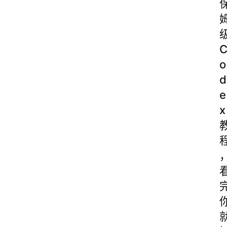
o
d
e
x