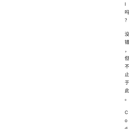
I 
C
o
d