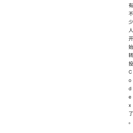
投
C
o
d
e
x 