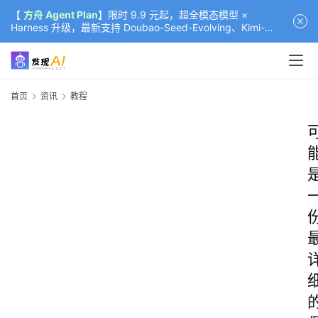
【
方舟 Agent Plan
】限时 9.9 元起，超全模态模型 ×
Harness 升级，最新支持 Doubao-Seed-Evolving、Kimi-
K3（部分）、GLM-5.2
首页
资讯
教程