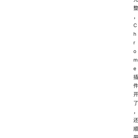
C
h
r
o
m
e 