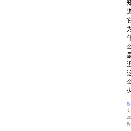
教
文
2
教