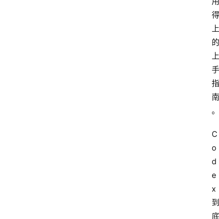
登录
注册
提
示
词
A
i
工
具
C
箱
o
d
e
联
x 
系
我
们