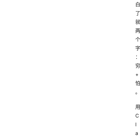
穷
+ 
用
C
l
a