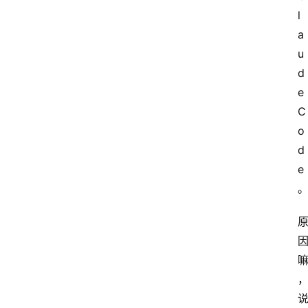
l
a
u
d
e
C
o
d
e