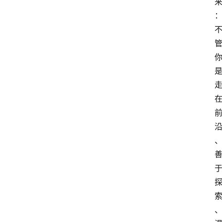
首
页
资
讯
A
i
快
讯
专