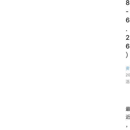
8
-
6
.
2
6
资
2
活