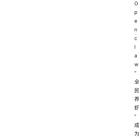
O
p
e
n
c
l
a
w
“
”