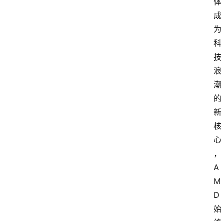
A
M
D