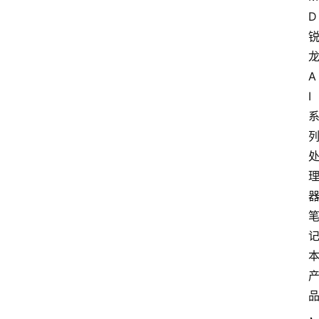
D
A
I