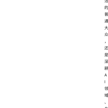
们
A
I