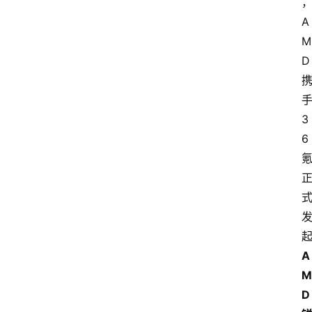
A
M
D
3
6
A
M
D