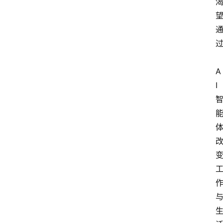
题
登录
注册
提
示
词
A
I
A
i
工
具
箱
联
系
我